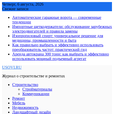
Skip
Четверг, 6 августа, 2026
to
Свежие записи
content
Автоматические гаражные ворота — современные
тенденции
Импортные щеткодержатели: обслуживание зарубежных
электродвигателей и правила замены
Изопропиловый спирт: универсальное решение для
медицины, промышленности и быта
Как правильно выбрать и эффективно использовать
преобразователь частот: практический гид
Аренда автокрана 300 тонн: как выбрать и эффективно
использовать мощный подъемный агрегат
USOVI.RU
Журнал о строительстве и ремонтах
Строительство
Стройматериалы
Коммуникации
Ремонт
Мебель
Недвижимость
Ландшафтный дизайн