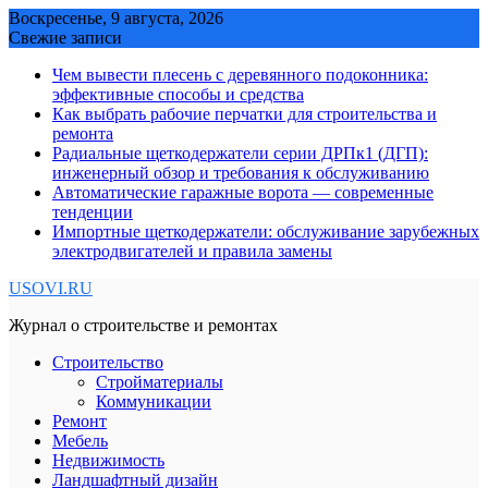
Skip
Воскресенье, 9 августа, 2026
to
Свежие записи
content
Чем вывести плесень с деревянного подоконника:
эффективные способы и средства
Как выбрать рабочие перчатки для строительства и
ремонта
Радиальные щеткодержатели серии ДРПк1 (ДГП):
инженерный обзор и требования к обслуживанию
Автоматические гаражные ворота — современные
тенденции
Импортные щеткодержатели: обслуживание зарубежных
электродвигателей и правила замены
USOVI.RU
Журнал о строительстве и ремонтах
Строительство
Стройматериалы
Коммуникации
Ремонт
Мебель
Недвижимость
Ландшафтный дизайн