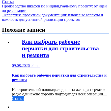
Статьи
Навигация
Производство шкафов по индивидуальному проекту: от идеи
до реализации
по
Экспертиза проектной документации: ключевые аспекты и
записям
важность для успешной реализации проектов
Похожие записи
Как выбрать рабочие
перчатки для строительства
и ремонта
09.08.2026
admin
Как выбрать рабочие перчатки для строительства и
ремонта
На строительной площадке одна и та же пара перчаток
редко одинаково хорошо подходит для всех операций....
Статьи