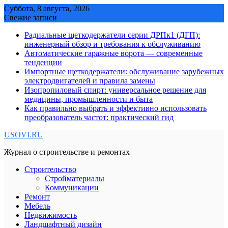
Skip
Суббота, 8 августа, 2026
to
Свежие записи
content
Радиальные щеткодержатели серии ДРПк1 (ДГП):
инженерный обзор и требования к обслуживанию
Автоматические гаражные ворота — современные
тенденции
Импортные щеткодержатели: обслуживание зарубежных
электродвигателей и правила замены
Изопропиловый спирт: универсальное решение для
медицины, промышленности и быта
Как правильно выбрать и эффективно использовать
преобразователь частот: практический гид
USOVI.RU
Журнал о строительстве и ремонтах
Строительство
Стройматериалы
Коммуникации
Ремонт
Мебель
Недвижимость
Ландшафтный дизайн