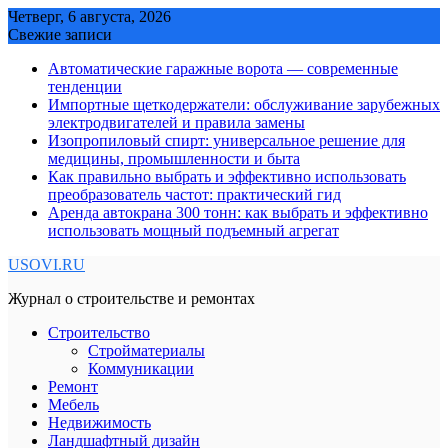
Skip
Четверг, 6 августа, 2026
to
Свежие записи
content
Автоматические гаражные ворота — современные
тенденции
Импортные щеткодержатели: обслуживание зарубежных
электродвигателей и правила замены
Изопропиловый спирт: универсальное решение для
медицины, промышленности и быта
Как правильно выбрать и эффективно использовать
преобразователь частот: практический гид
Аренда автокрана 300 тонн: как выбрать и эффективно
использовать мощный подъемный агрегат
USOVI.RU
Журнал о строительстве и ремонтах
Строительство
Стройматериалы
Коммуникации
Ремонт
Мебель
Недвижимость
Ландшафтный дизайн