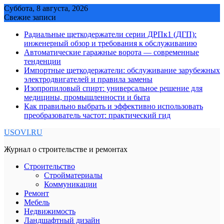
Skip
Суббота, 8 августа, 2026
to
Свежие записи
content
Радиальные щеткодержатели серии ДРПк1 (ДГП):
инженерный обзор и требования к обслуживанию
Автоматические гаражные ворота — современные
тенденции
Импортные щеткодержатели: обслуживание зарубежных
электродвигателей и правила замены
Изопропиловый спирт: универсальное решение для
медицины, промышленности и быта
Как правильно выбрать и эффективно использовать
преобразователь частот: практический гид
USOVI.RU
Журнал о строительстве и ремонтах
Строительство
Стройматериалы
Коммуникации
Ремонт
Мебель
Недвижимость
Ландшафтный дизайн