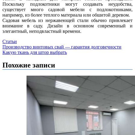
Поскольку подлокотники могут создавать неудобства,
существует много садовой мебели с подлокотниками,
например, из более теплого материала или обшитой деревом.
Садовая мебель из нержавеющей стали обычно привлекает
внимание в саду. Дизайн в основном современный и
элегантный, неподвластный времени.
Статьи
Навигация
Производство винтовых свай — гарантия долговечности
Какую ткань для штор выбрать
по
записям
Похожие записи