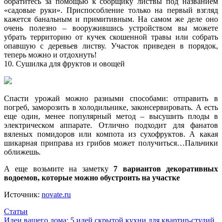
обратитесь за помощью к сборщику листвы под названием
«садовые руки». Приспособление только на первый взгляд
кажется банальным и примитивным. На самом же деле оно
очень полезно – вооружившись устройством вы можете
убрать территорию от кучек скошенной травы или собрать
опавшую с деревьев листву. Участок приведен в порядок,
теперь можно и отдохнуть!
10. Сушилка для фруктов и овощей
Спасти урожай можно разными способами: отправить в
погреб, заморозить в холодильнике, законсервировать. А есть
еще один, менее популярный метод – высушить плоды в
электрическом аппарате. Отлично подходит для фанатов
вяленых помидоров или компота из сухофруктов. А какая
шикарная приправа из грибов может получиться…Пальчики
оближешь.
А еще возьмите на заметку
7 вариантов декоративных
водоемов, которые можно обустроить на участке
Источник:
novate.ru
Статьи
Навигация
Идеи вашего дома: 5 идей скрытой кухни для квартир-студий