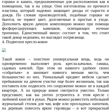
горшки и кашпо, предназначенные для расположения как в
помещении, так и на улице. Они изготовлены из прочного
пластика, который надежно защищает диоды от сырости и
дождя. По словам производителей, подобные горшки не
бьются, не теряют цвет, долговечные и простые в уходе.
Дополнить яркую дачную композицию можно при помощи
фосфоресцирующих камешков, освещающих ночные
тропинки. Единственный минус состоит в том, что стоит
такой декор недешево, но выглядит потрясающе.
4. Подвесное кресло-кокон
Такой кокон – поистине универсальная вещь, ведь он
одновременно выполняет роль кресла-качалки, гамака,
садовых качелей. При этом он намного удобнее своих
«собратьев» и занимает намного меньше места, чем
большинство из них. Уникальный предмет мебели сделает
пребывание на дачном участке еще более желанным, так как
поставить или подвесить это сооружение можно не в каждой
квартире. А на природе кокон смотрится уместно. Только
представьте, как вы уютно устроитесь в этом кресле с
любимой книгой в руках. Рядом можно разместить небольшой
журнальный столик для чая, кофе или прохладных напитков,
на деревьях повесить яркие гирлянды – и вот прекрасный