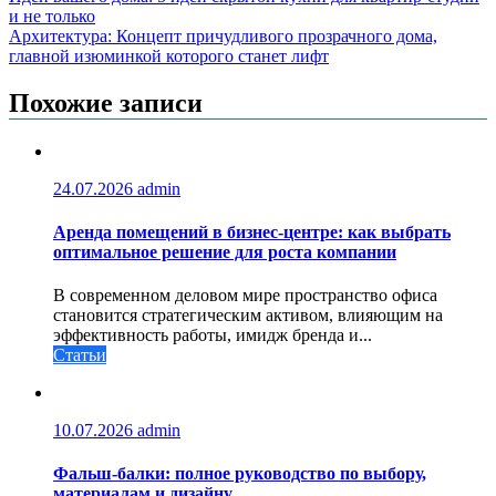
и не только
по
Архитектура: Концепт причудливого прозрачного дома,
записям
главной изюминкой которого станет лифт
Похожие записи
24.07.2026
admin
Аренда помещений в бизнес‑центре: как выбрать
оптимальное решение для роста компании
В современном деловом мире пространство офиса
становится стратегическим активом, влияющим на
эффективность работы, имидж бренда и...
Статьи
10.07.2026
admin
Фальш-балки: полное руководство по выбору,
материалам и дизайну