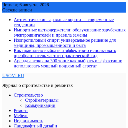
Skip
Четверг, 6 августа, 2026
to
Свежие записи
content
Автоматические гаражные ворота — современные
тенденции
Импортные щеткодержатели: обслуживание зарубежных
электродвигателей и правила замены
Изопропиловый спирт: универсальное решение для
медицины, промышленности и быта
Как правильно выбрать и эффективно использовать
преобразователь частот: практический гид
Аренда автокрана 300 тонн: как выбрать и эффективно
использовать мощный подъемный агрегат
USOVI.RU
Журнал о строительстве и ремонтах
Строительство
Стройматериалы
Коммуникации
Ремонт
Мебель
Недвижимость
Ландшафтный дизайн