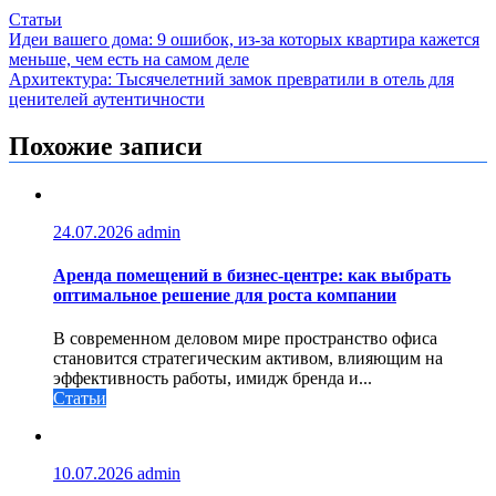
Статьи
Навигация
Идеи вашего дома: 9 ошибок, из-за которых квартира кажется
меньше, чем есть на самом деле
по
Архитектура: Тысячелетний замок превратили в отель для
записям
ценителей аутентичности
Похожие записи
24.07.2026
admin
Аренда помещений в бизнес‑центре: как выбрать
оптимальное решение для роста компании
В современном деловом мире пространство офиса
становится стратегическим активом, влияющим на
эффективность работы, имидж бренда и...
Статьи
10.07.2026
admin