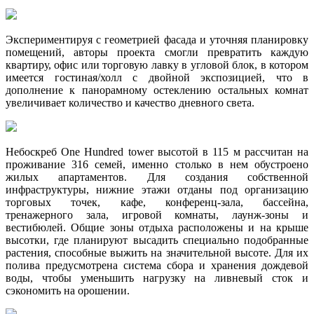
Экспериментируя с геометрией фасада и уточняя планировку
помещений, авторы проекта смогли превратить каждую
квартиру, офис или торговую лавку в угловой блок, в котором
имеется гостиная/холл с двойной экспозицией, что в
дополнение к панорамному остеклению остальных комнат
увеличивает количество и качество дневного света.
Небоскреб One Hundred tower высотой в 115 м рассчитан на
проживание 316 семей, именно столько в нем обустроено
жилых апартаментов. Для создания собственной
инфраструктуры, нижние этажи отданы под организацию
торговых точек, кафе, конференц-зала, бассейна,
тренажерного зала, игровой комнаты, лаунж-зоны и
вестибюлей. Общие зоны отдыха расположены и на крыше
высотки, где планируют высадить специально подобранные
растения, способные выжить на значительной высоте. Для их
полива предусмотрена система сбора и хранения дождевой
воды, чтобы уменьшить нагрузку на ливневый сток и
сэкономить на орошении.