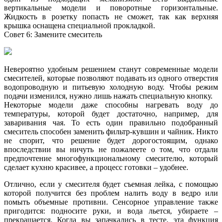
вертикальные модели и поворотные горизонтальные.
Жидкость в розетку попасть не сможет, так как верхняя
крышка оснащена специальной прокладкой.
Совет 6: Замените смеситель
Невероятно удобным решением станут современные модели
смесителей, которые позволяют подавать из одного отверстия
водопроводную и питьевую холодную воду. Чтобы режим
подачи изменился, нужно лишь нажать специальную кнопку.
Некоторые модели даже способны нагревать воду до
температуры, которой будет достаточно, например, для
заваривания чая. То есть один правильно подобранный
смеситель способен заменить фильтр-кувшин и чайник. Никто
не спорит, что решение будет дорогостоящим, однако
впоследствии вы ничуть не пожалеете о том, что отдали
предпочтение многофункциональному смесителю, который
сделает кухню красивее, а процесс готовки – удобнее.
Отлично, если у смесителя будет съемная лейка, с помощью
которой получится без проблем налить воду в ведро или
помыть объемные противни. Сенсорное управление также
пригодится: подносите руки, и вода льется, убираете –
прекращается. Когда вы запачкались в тесте, эта функция