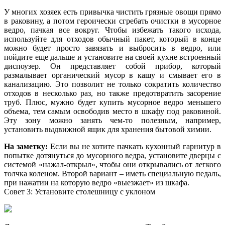
У многих хозяек есть привычка чистить грязные овощи прямо
в раковину, а потом героически сгребать очистки в мусорное
ведро, пачкая все вокруг. Чтобы избежать такого исхода,
используйте для отходов обычный пакет, который в конце
можно будет просто завязать и выбросить в ведро, или
пойдите еще дальше и установите на своей кухне встроенный
диспоузер. Он представляет собой прибор, который
размалывает органический мусор в кашу и смывает его в
канализацию. Это позволит не только сократить количество
отходов в несколько раз, но также предотвратить засорение
труб. Плюс, мужно будет купить мусорное ведро меньшего
объема, тем самым освободив место в шкафу под раковиной.
Эту зону можно занять чем-то полезным, например,
установить выдвижной ящик для хранения бытовой химии.
На заметку:
Если вы не хотите пачкать кухонный гарнитур в
попытке дотянуться до мусорного ведра, установите дверцы с
системой «нажал-открыл», чтобы они открывались от легкого
толчка коленом. Второй вариант – иметь специальную педаль,
при нажатии на которую ведро «выезжает» из шкафа.
Совет 3: Установите столешницу с уклоном