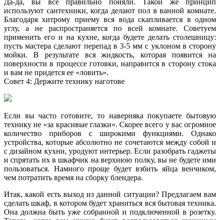
Да-да, вы все правильно поняли. Такой же принцип
используют сантехники, когда делают пол в ванной комнате.
Благодаря хитрому приему вся вода скапливается в одном
углу, а не распространяется по всей комнате. Советуем
применить его и на кухне, когда будете делать столешницу:
пусть мастера сделают перепад в 3-5 мм с уклоном в сторону
мойки. В результате вся жидкость, которая появится на
поверхности в процессе готовки, направится в сторону стока
и вам не придется ее «ловить».
Совет 4: Держите технику наготове
Если вы часто готовите, то наверняка покупаете бытовую
технику не «за красивые глазки». Скорее всего у вас огромное
количество приборов с широкими функциями. Однако
устройства, которые абсолютно не сочетаются между собой и
с дизайном кухни, уродуют интерьер. Если разобрать гаджеты
и спрятать их в шкафчик на верхнюю полку, вы не будете ими
пользоваться. Намного проще будет взбить яйца венчиком,
чем потратить время на сборку блендера.
Итак, какой есть выход из данной ситуации? Предлагаем вам
сделать шкаф, в котором будет храниться вся бытовая техника.
Она должна быть уже собранной и подключенной в розетку.