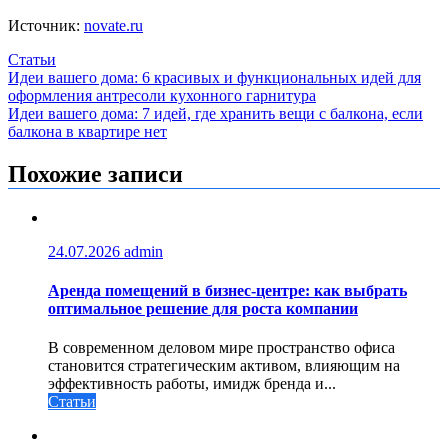
Источник:
novate.ru
Статьи
Навигация
Идеи вашего дома: 6 красивых и функциональных идей для
оформления антресоли кухонного гарнитура
по
Идеи вашего дома: 7 идей, где хранить вещи с балкона, если
записям
балкона в квартире нет
Похожие записи
24.07.2026
admin
Аренда помещений в бизнес‑центре: как выбрать
оптимальное решение для роста компании
В современном деловом мире пространство офиса
становится стратегическим активом, влияющим на
эффективность работы, имидж бренда и...
Статьи