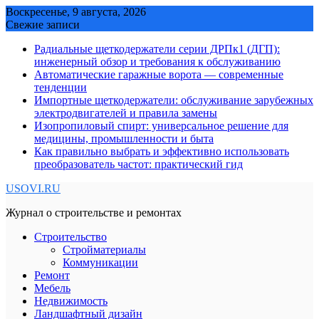
Skip
Воскресенье, 9 августа, 2026
to
Свежие записи
content
Радиальные щеткодержатели серии ДРПк1 (ДГП):
инженерный обзор и требования к обслуживанию
Автоматические гаражные ворота — современные
тенденции
Импортные щеткодержатели: обслуживание зарубежных
электродвигателей и правила замены
Изопропиловый спирт: универсальное решение для
медицины, промышленности и быта
Как правильно выбрать и эффективно использовать
преобразователь частот: практический гид
USOVI.RU
Журнал о строительстве и ремонтах
Строительство
Стройматериалы
Коммуникации
Ремонт
Мебель
Недвижимость
Ландшафтный дизайн