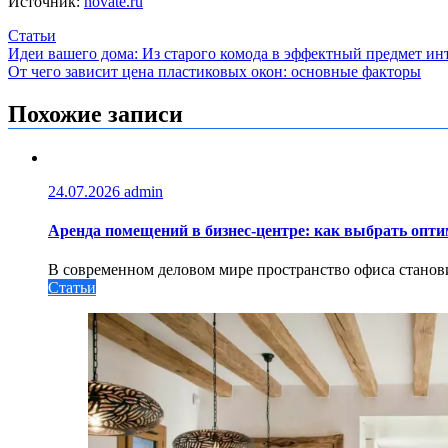
Источник:
novate.ru
Статьи
Навигация
Идеи вашего дома: Из старого комода в эффектный предмет ин
От чего зависит цена пластиковых окон: основные факторы
по
записям
Похожие записи
24.07.2026
admin
Аренда помещений в бизнес‑центре: как выбрать опт
В современном деловом мире пространство офиса станови
Статьи