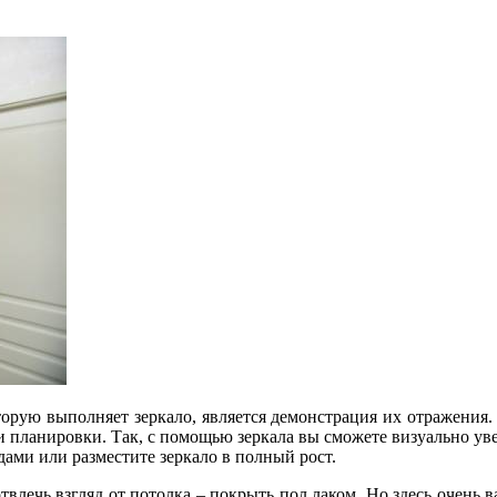
торую выполняет зеркало, является демонстрация их отражения.
 и планировки. Так, с помощью зеркала вы сможете визуально ув
дами или разместите зеркало в полный рост.
влечь взгляд от потолка – покрыть пол лаком. Но здесь очень в