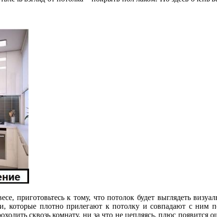
есе, приготовьтесь к тому, что потолок будет выглядеть визуал
и, которые плотно прилегают к потолку и совпадают с ним п
оходить сквозь комнату, ни за что не цепляясь, плюс появится