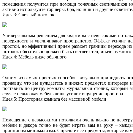
помещения получится при помощи точечных светильников ил
активно используйте торшеры, бра, ночники и другие осветите
Идея 3: Светлый потолок
Универсальным решением для квартиры с невысокими потолкам
поверхности и увеличивают пространство. Эффект усилит ис
простой, но эффективный прием размоет границы перехода из
потолок обязательно должен быть светлее стен, иначе нужного 
Идея 4: Мебель ниже обычного
Одним из самых простых способов визуально приподнять потол
продавцу, что вы нуждаетесь в низких предметах интерьера 
поставить по центру комнаты журнальный столик, который мо
случае невысокая мебель лишь усилит ощущение простора.
Идея 5: Просторная комната без массивной мебели
Помещение с невысокими потолками очень важно не перегруж
мебели и декора точно не будет играть вам на руку – каж
принципам минимализма. Спрячьте все предметы, которые вам 