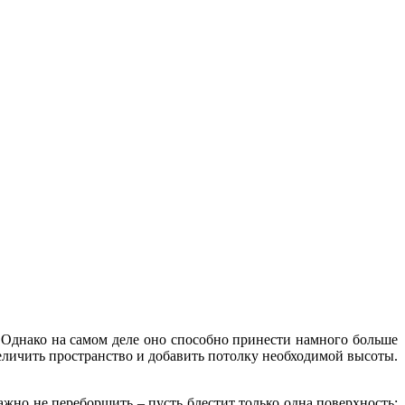
 Однако на самом деле оно способно принести намного больше
еличить пространство и добавить потолку необходимой высоты.
ажно не переборщить – пусть блестит только одна поверхность: