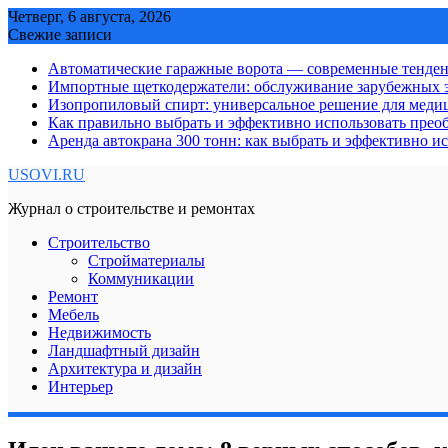
Skip
Четверг, 6 августа, 2026
to
Свежие записи
content
Автоматические гаражные ворота — современные тенде
Импортные щеткодержатели: обслуживание зарубежных э
Изопропиловый спирт: универсальное решение для мед
Как правильно выбрать и эффективно использовать преоб
Аренда автокрана 300 тонн: как выбрать и эффективно 
USOVI.RU
Журнал о строительстве и ремонтах
Строительство
Стройматериалы
Коммуникации
Ремонт
Мебель
Недвижимость
Ландшафтный дизайн
Архитектура и дизайн
Интерьер