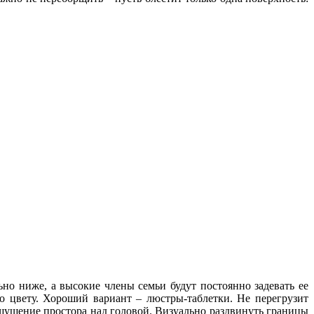
ьно ниже, а высокие члены семьи будут постоянно задевать ее
о цвету. Хороший вариант – люстры-таблетки. Не перегрузит
 ощущение простора над головой. Визуально раздвинуть границы