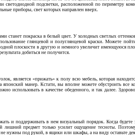
и светодиодной подсветки, расположенной по периметру комн
льные приборы, свет которых направлен вверх.
и станет покраска в белый цвет. У холодных светлых оттенков
пользование глянцевой и полуглянцевой краски. Можете пойти
 одной плоскости в другую и немного увеличит имеющуюся площ
результата добиться не получится.
ок, является «прижать» к полу всю мебель, которая находится
на японский манер. Кстати, вы вполне можете обустроить все к
жно использовать в качестве обеденного, и так далее. Здорово
ать и поддерживать в нем визуальный порядок. Когда будете 
дый лишний предмет только усилит ощущение тесноты. Поэтому
не нужны под рукой, в ящики или шкафы, а на виду оставьте д