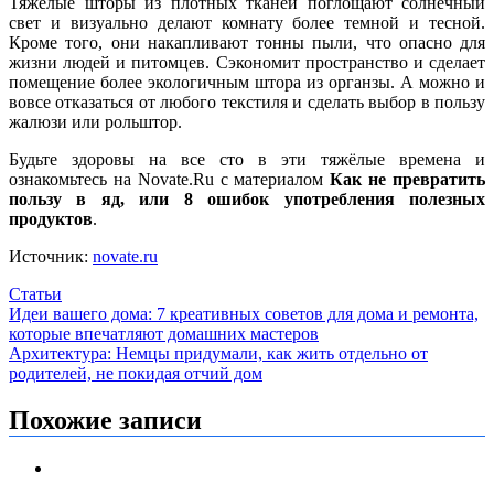
Тяжелые шторы из плотных тканей поглощают солнечный
свет и визуально делают комнату более темной и тесной.
Кроме того, они накапливают тонны пыли, что опасно для
жизни людей и питомцев. Сэкономит пространство и сделает
помещение более экологичным штора из органзы. А можно и
вовсе отказаться от любого текстиля и сделать выбор в пользу
жалюзи или рольштор.
Будьте здоровы на все сто в эти тяжёлые времена и
ознакомьтесь на Novate.Ru с материалом
Как не превратить
пользу в яд, или 8 ошибок употребления полезных
продуктов
.
Источник:
novate.ru
Статьи
Навигация
Идеи вашего дома: 7 креативных советов для дома и ремонта,
которые впечатляют домашних мастеров
по
Архитектура: Немцы придумали, как жить отдельно от
записям
родителей, не покидая отчий дом
Похожие записи