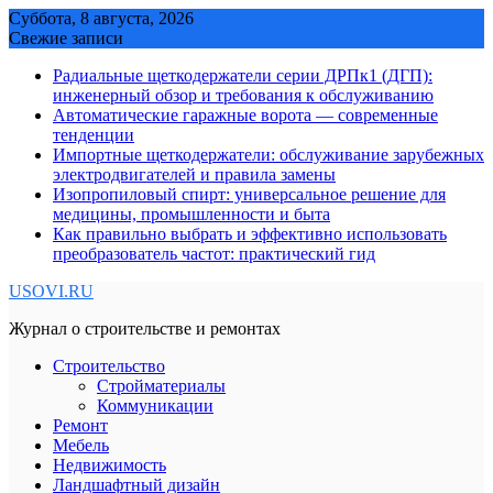
Skip
Суббота, 8 августа, 2026
to
Свежие записи
content
Радиальные щеткодержатели серии ДРПк1 (ДГП):
инженерный обзор и требования к обслуживанию
Автоматические гаражные ворота — современные
тенденции
Импортные щеткодержатели: обслуживание зарубежных
электродвигателей и правила замены
Изопропиловый спирт: универсальное решение для
медицины, промышленности и быта
Как правильно выбрать и эффективно использовать
преобразователь частот: практический гид
USOVI.RU
Журнал о строительстве и ремонтах
Строительство
Стройматериалы
Коммуникации
Ремонт
Мебель
Недвижимость
Ландшафтный дизайн