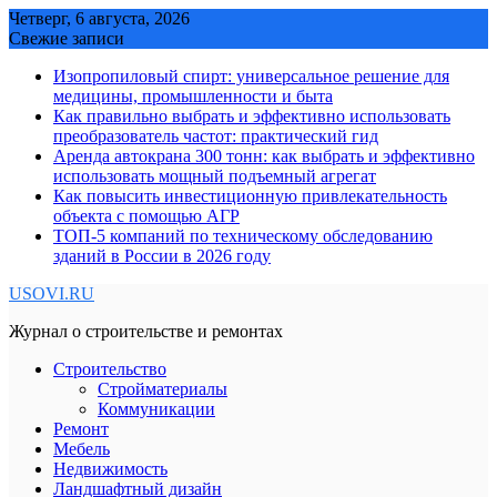
Skip
Четверг, 6 августа, 2026
to
Свежие записи
content
Изопропиловый спирт: универсальное решение для
медицины, промышленности и быта
Как правильно выбрать и эффективно использовать
преобразователь частот: практический гид
Аренда автокрана 300 тонн: как выбрать и эффективно
использовать мощный подъемный агрегат
Как повысить инвестиционную привлекательность
объекта с помощью АГР
ТОП-5 компаний по техническому обследованию
зданий в России в 2026 году
USOVI.RU
Журнал о строительстве и ремонтах
Строительство
Стройматериалы
Коммуникации
Ремонт
Мебель
Недвижимость
Ландшафтный дизайн