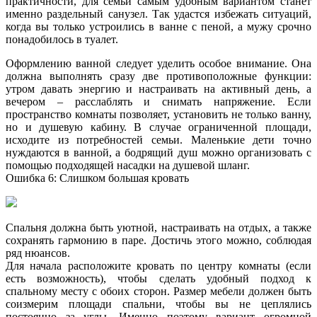
практичности, для семьи самым удобным вариантом станет
именно раздельный санузел. Так удастся избежать ситуаций,
когда вы только устроились в ванне с пеной, а мужу срочно
понадобилось в туалет.
Оформлению ванной следует уделить особое внимание. Она
должна выполнять сразу две противоположные функции:
утром давать энергию и настраивать на активный день, а
вечером – расслаблять и снимать напряжение. Если
пространство комнаты позволяет, установить не только ванну,
но и душевую кабину. В случае ограниченной площади,
исходите из потребностей семьи. Маленькие дети точно
нуждаются в ванной, а бодрящий душ можно организовать с
помощью подходящей насадки на душевой шланг.
Ошибка 6: Слишком большая кровать
Спальня должна быть уютной, настраивать на отдых, а также
сохранять гармонию в паре. Достичь этого можно, соблюдая
ряд нюансов.
Для начала расположите кровать по центру комнаты (если
есть возможность), чтобы сделать удобный подход к
спальному месту с обоих сторон. Размер мебели должен быть
соизмерим площади спальни, чтобы вы не цеплялись
постоянно за углы. Именно поэтому вариант огромной