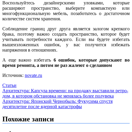
Воспользуйтесь дизайнерскими уловками, которые
расширяют пространство, выберите компактную или
многофункциональную мебель, позаботьтесь о достаточном
количестве систем хранения.
Соблюдение границ друг друга является залогом крепкого
брака, поэтому важно создать пространство, которое будет
учитывать потребности каждого. Если вы будете избегать
вышеизложенных ошибок, у вас получится избежать
напряжения в отношениях.
А еще важно избегать
6 ошибок, которые допускают во
время ремонта, а потом не раз жалеют о сделанном
Источник:
novate.ru
Статьи
Навигация
Архитектура: Капсула времени: на продажу выставили ретро-
дом, в котором обстановка не менялась более полувека
по
Архитектура: Японский Чернобыль: Фукусима спустя
записям
десятилетие после ядерной катастрофы
Похожие записи