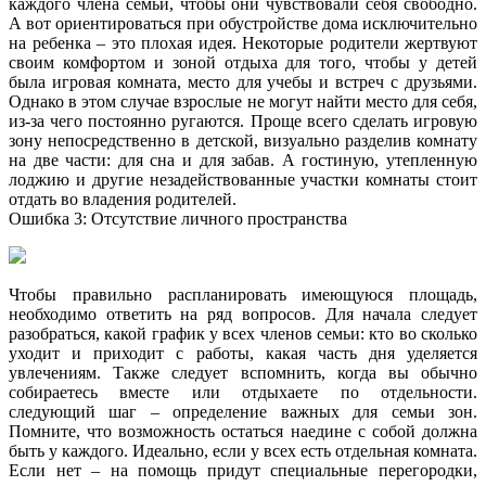
каждого члена семьи, чтобы они чувствовали себя свободно.
А вот ориентироваться при обустройстве дома исключительно
на ребенка – это плохая идея. Некоторые родители жертвуют
своим комфортом и зоной отдыха для того, чтобы у детей
была игровая комната, место для учебы и встреч с друзьями.
Однако в этом случае взрослые не могут найти место для себя,
из-за чего постоянно ругаются. Проще всего сделать игровую
зону непосредственно в детской, визуально разделив комнату
на две части: для сна и для забав. А гостиную, утепленную
лоджию и другие незадействованные участки комнаты стоит
отдать во владения родителей.
Ошибка 3: Отсутствие личного пространства
Чтобы правильно распланировать имеющуюся площадь,
необходимо ответить на ряд вопросов. Для начала следует
разобраться, какой график у всех членов семьи: кто во сколько
уходит и приходит с работы, какая часть дня уделяется
увлечениям. Также следует вспомнить, когда вы обычно
собираетесь вместе или отдыхаете по отдельности.
следующий шаг – определение важных для семьи зон.
Помните, что возможность остаться наедине с собой должна
быть у каждого. Идеально, если у всех есть отдельная комната.
Если нет – на помощь придут специальные перегородки,