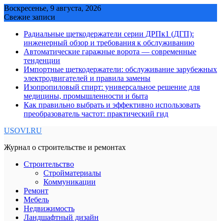
Skip
Воскресенье, 9 августа, 2026
to
Свежие записи
content
Радиальные щеткодержатели серии ДРПк1 (ДГП):
инженерный обзор и требования к обслуживанию
Автоматические гаражные ворота — современные
тенденции
Импортные щеткодержатели: обслуживание зарубежных
электродвигателей и правила замены
Изопропиловый спирт: универсальное решение для
медицины, промышленности и быта
Как правильно выбрать и эффективно использовать
преобразователь частот: практический гид
USOVI.RU
Журнал о строительстве и ремонтах
Строительство
Стройматериалы
Коммуникации
Ремонт
Мебель
Недвижимость
Ландшафтный дизайн