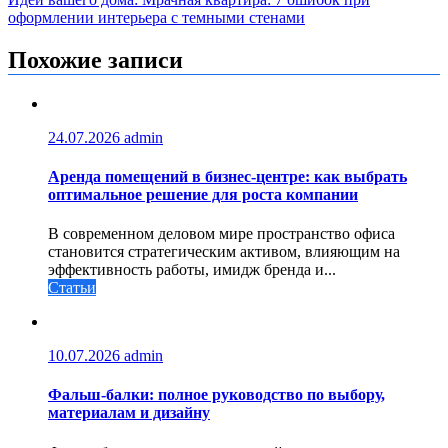
записям
оформлении интерьера с темными стенами
Похожие записи
24.07.2026
admin
Аренда помещений в бизнес‑центре: как выбрать
оптимальное решение для роста компании
В современном деловом мире пространство офиса
становится стратегическим активом, влияющим на
эффективность работы, имидж бренда и...
Статьи
10.07.2026
admin
Фальш-балки: полное руководство по выбору,
материалам и дизайну