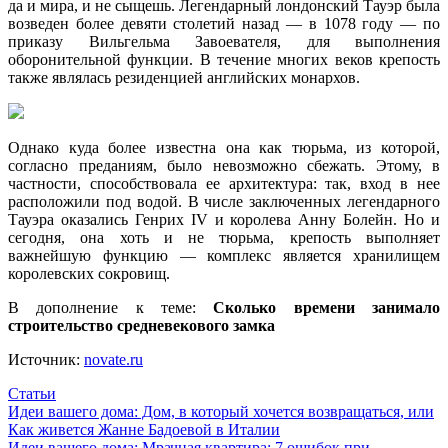
да и мира, и не сыщешь. Легендарный лондонский Тауэр была
возведен более девяти столетий назад — в 1078 году — по
приказу Вильгельма Завоевателя, для выполнения
оборонительной функции. В течение многих веков крепость
также являлась резиденцией английских монархов.
Однако куда более известна она как тюрьма, из которой,
согласно преданиям, было невозможно сбежать. Этому, в
частности, способствовала ее архитектура: так, вход в нее
расположили под водой. В числе заключенных легендарного
Тауэра оказались Генрих IV и королева Анну Болейн. Но и
сегодня, она хоть и не тюрьма, крепость выполняет
важнейшую функцию — комплекс является хранилищем
королевских сокровищ.
В дополнение к теме:
Сколько времени занимало
строительство средневекового замка
Источник:
novate.ru
Статьи
Навигация
Идеи вашего дома: Дом, в который хочется возвращаться, или
Как живется Жанне Бадоевой в Италии
по
Идеи вашего дома: Мрачная квартира: 7 ошибок при