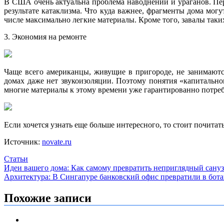
В США очень актуальна проблема наводнений и ураганов. Пер
результате катаклизма. Что куда важнее, фрагменты дома мог
числе максимально легкие материалы. Кроме того, завалы так
3. Экономия на ремонте
Чаще всего американцы, живущие в пригороде, не занимаютс
домах даже нет звукоизоляции. Поэтому понятия «капитально
многие материалы к этому времени уже гарантированно потреб
Если хочется узнать еще больше интересного, то стоит почитат
Источник:
novate.ru
Статьи
Навигация
Идеи вашего дома: Как самому превратить неприглядный сануз
Архитектура: В Сингапуре банковский офис превратили в бота
по
записям
Похожие записи