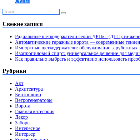
Статьи
Свежие записи
Радиальные щеткодержатели серии ДРПк1 (ДГП): инжене
Автоматические гаражные ворота — современные тенде
Импортные щеткодержатели: обслуживание зарубежных э
Изопропиловый спирт: универсальное решение для мед
Как правильно выбрать и эффективно использовать преоб
Рубрики
Арт
Архитектура
Биотопливо
Ветрогенераторы
Ворота
Главная категория
Декор
Заборы
Интересное
Интерьер
Коммуникации