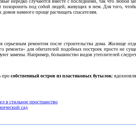
вые нередко случаются вместе с последними, так что любой заг
ут похоронить под собой людей, живущих в нем. Для того, что
их домов намного проще расчищать спасателям.
я серьезным ремонтом после строительства дома. Жилище отдел
го ремонта» для обитателей подобных построек просто не сущес
уют замены. Например, большинство видов утеплителей следует 
ь про
собственный остров из пластиковых бутылок
: вдохновл
ел в стильное пространство
нический сад