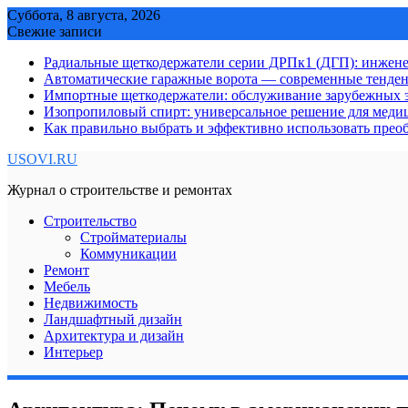
Skip
Суббота, 8 августа, 2026
to
Свежие записи
content
Радиальные щеткодержатели серии ДРПк1 (ДГП): инжене
Автоматические гаражные ворота — современные тенде
Импортные щеткодержатели: обслуживание зарубежных э
Изопропиловый спирт: универсальное решение для мед
Как правильно выбрать и эффективно использовать преоб
USOVI.RU
Журнал о строительстве и ремонтах
Строительство
Стройматериалы
Коммуникации
Ремонт
Мебель
Недвижимость
Ландшафтный дизайн
Архитектура и дизайн
Интерьер