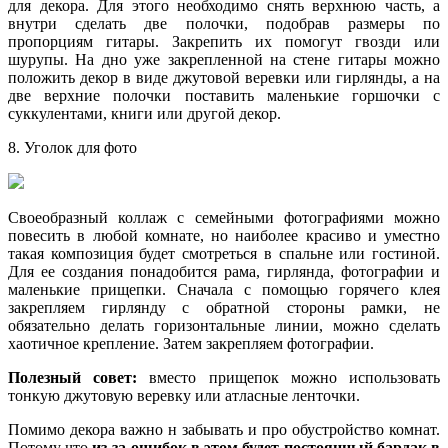
для декора. Для этого необходимо снять верхнюю часть, а
внутри сделать две полочки, подобрав размеры по
пропорциям гитары. Закрепить их помогут гвозди или
шурупы. На дно уже закрепленной на стене гитары можно
положить декор в виде джутовой веревки или гирлянды, а на
две верхние полочки поставить маленькие горшочки с
суккулентами, книги или другой декор.
8. Уголок для фото
Своеобразный коллаж с семейными фотографиями можно
повесить в любой комнате, но наиболее красиво и уместно
такая композиция будет смотреться в спальне или гостиной.
Для ее создания понадобится рама, гирлянда, фотографии и
маленькие прищепки. Сначала с помощью горячего клея
закрепляем гирлянду с обратной стороны рамки, не
обязательно делать горизонтальные линии, можно сделать
хаотичное крепление. Затем закрепляем фотографии.
Полезный совет:
вместо прищепок можно использовать
тонкую джутовую веревку или атласные ленточки.
Помимо декора важно н забывать и про обустройство комнат.
Потому что
из-за ошибок в этом будет постоянный бардак в