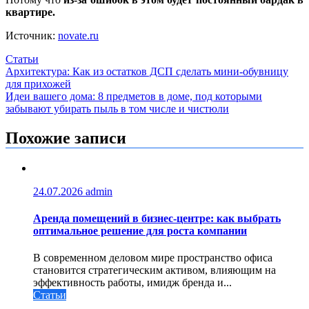
квартире.
Источник:
novate.ru
Статьи
Навигация
Архитектура: Как из остатков ДСП сделать мини-обувницу
для прихожей
по
Идеи вашего дома: 8 предметов в доме, под которыми
записям
забывают убирать пыль в том числе и чистюли
Похожие записи
24.07.2026
admin
Аренда помещений в бизнес‑центре: как выбрать
оптимальное решение для роста компании
В современном деловом мире пространство офиса
становится стратегическим активом, влияющим на
эффективность работы, имидж бренда и...
Статьи