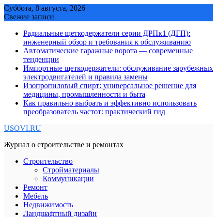
Skip
Суббота, 8 августа, 2026
to
Свежие записи
content
Радиальные щеткодержатели серии ДРПк1 (ДГП):
инженерный обзор и требования к обслуживанию
Автоматические гаражные ворота — современные
тенденции
Импортные щеткодержатели: обслуживание зарубежных
электродвигателей и правила замены
Изопропиловый спирт: универсальное решение для
медицины, промышленности и быта
Как правильно выбрать и эффективно использовать
преобразователь частот: практический гид
USOVI.RU
Журнал о строительстве и ремонтах
Строительство
Стройматериалы
Коммуникации
Ремонт
Мебель
Недвижимость
Ландшафтный дизайн