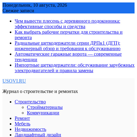
Skip
Понедельник, 10 августа, 2026
to
Свежие записи
content
Чем вывести плесень с деревянного подоконника:
эффективные способы и средства
Как выбрать рабочие перчатки для строительства и
ремонта
Радиальные щеткодержатели серии ДРПк1 (ДГП):
инженерный обзор и требования к обслуживанию
Автоматические гаражные ворота — современные
тенденции
Импортные щеткодержатели: обслуживание зарубежных
электродвигателей и правила замены
USOVI.RU
Журнал о строительстве и ремонтах
Строительство
Стройматериалы
Коммуникации
Ремонт
Мебель
Недвижимость
Ландшафтный дизайн