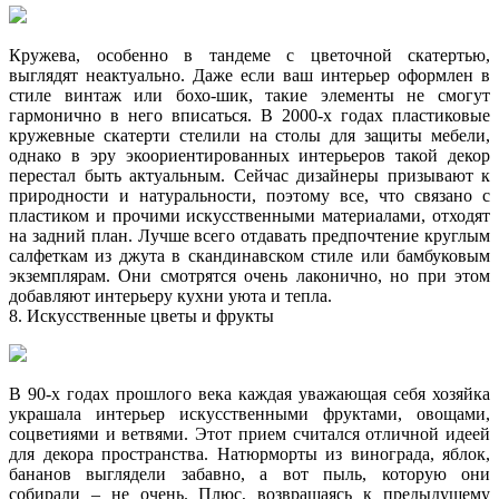
Кружева, особенно в тандеме с цветочной скатертью,
выглядят неактуально. Даже если ваш интерьер оформлен в
стиле винтаж или бохо-шик, такие элементы не смогут
гармонично в него вписаться. В 2000-х годах пластиковые
кружевные скатерти стелили на столы для защиты мебели,
однако в эру экоориентированных интерьеров такой декор
перестал быть актуальным. Сейчас дизайнеры призывают к
природности и натуральности, поэтому все, что связано с
пластиком и прочими искусственными материалами, отходят
на задний план. Лучше всего отдавать предпочтение круглым
салфеткам из джута в скандинавском стиле или бамбуковым
экземплярам. Они смотрятся очень лаконично, но при этом
добавляют интерьеру кухни уюта и тепла.
8. Искусственные цветы и фрукты
В 90-х годах прошлого века каждая уважающая себя хозяйка
украшала интерьер искусственными фруктами, овощами,
соцветиями и ветвями. Этот прием считался отличной идеей
для декора пространства. Натюрморты из винограда, яблок,
бананов выглядели забавно, а вот пыль, которую они
собирали – не очень. Плюс, возвращаясь к предыдущему