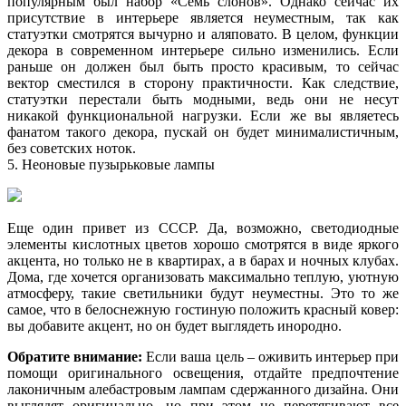
популярным был набор «Семь слонов». Однако сейчас их
присутствие в интерьере является неуместным, так как
статуэтки смотрятся вычурно и аляповато. В целом, функции
декора в современном интерьере сильно изменились. Если
раньше он должен был быть просто красивым, то сейчас
вектор сместился в сторону практичности. Как следствие,
статуэтки перестали быть модными, ведь они не несут
никакой функциональной нагрузки. Если же вы являетесь
фанатом такого декора, пускай он будет минималистичным,
без советских ноток.
5. Неоновые пузырьковые лампы
Еще один привет из СССР. Да, возможно, светодиодные
элементы кислотных цветов хорошо смотрятся в виде яркого
акцента, но только не в квартирах, а в барах и ночных клубах.
Дома, где хочется организовать максимально теплую, уютную
атмосферу, такие светильники будут неуместны. Это то же
самое, что в белоснежную гостиную положить красный ковер:
вы добавите акцент, но он будет выглядеть инородно.
Обратите внимание:
Если ваша цель – оживить интерьер при
помощи оригинального освещения, отдайте предпочтение
лаконичным алебастровым лампам сдержанного дизайна. Они
выглядят оригинально, но при этом не перетягивают все