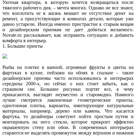
Уютная квартира, в которую хочется возвращаться после
тяжелого рабочего дня, – мечта многих. Однако не все знают,
что воплотить ее в жизнь мешает не отсутствие денег на
ремонт, а присутствующие в комнатах детали, которые уже
давно устарели. Иногда именно пристрастие к
старым вещам
и дизайнерским приемам не дает добиться желаемого.
Novate.ru рассказывает, как исправить ситуацию и добавить
комфорта в интерьер.
1. Большие принты
Рыбы на плитке в ванной, огромные фрукты и цветы на
фартуках в кухне, пейзажи на обоях в спальне – такие
дизайнерские приемы часто использовались в интерьерах
середины 2000-х, но сейчас о них стоит забыть, как о
страшном сне. Большие рисунки портят все, к чему
прикасаются, выглядят неуместно и старомодно. Намного
лучше смотрятся лаконичные геометрические принты,
однотонная плитка, варианты, имитирующие натуральные
материалы, например, дерево или камень. Что касается
фартука, то дизайнеры советуют пойти простым путем и
монтировать на него стекло, которое прикроет эффектно
окрашенную стену или обои. В современных интерьерах
стараются не выделять промежуток между верхним и нижним