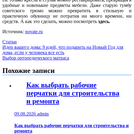
удобные и новенькие предметы мебели. Даже старую тумбу
советского трюмо можно превратить в стильную и
практичную обувницу не потратив ни много времени, ни
средств. А как это сделать, можно посмотреть
здесь.
Источник:
novate.ru
Статьи
Навигация
Идеи вашего дома: 9 идей, что подарить на Новый Год для
дома, если у человека все есть
по
Выбор ортопедического матраса
записям
Похожие записи
Как выбрать рабочие
перчатки для строительства
и ремонта
09.08.2026
admin
Как выбрать рабочие перчатки для строительства и
ремонта