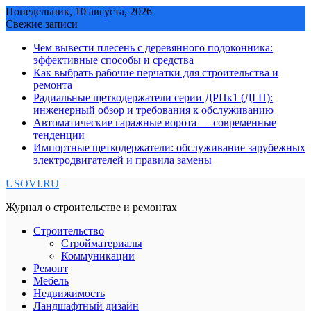
Skip
Понедельник, 10 августа, 2026
to
Свежие записи
content
Чем вывести плесень с деревянного подоконника:
эффективные способы и средства
Как выбрать рабочие перчатки для строительства и
ремонта
Радиальные щеткодержатели серии ДРПк1 (ДГП):
инженерный обзор и требования к обслуживанию
Автоматические гаражные ворота — современные
тенденции
Импортные щеткодержатели: обслуживание зарубежных
электродвигателей и правила замены
USOVI.RU
Журнал о строительстве и ремонтах
Строительство
Стройматериалы
Коммуникации
Ремонт
Мебель
Недвижимость
Ландшафтный дизайн