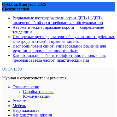
Skip
Суббота, 8 августа, 2026
to
Свежие записи
content
Радиальные щеткодержатели серии ДРПк1 (ДГП):
инженерный обзор и требования к обслуживанию
Автоматические гаражные ворота — современные
тенденции
Импортные щеткодержатели: обслуживание зарубежных
электродвигателей и правила замены
Изопропиловый спирт: универсальное решение для
медицины, промышленности и быта
Как правильно выбрать и эффективно использовать
преобразователь частот: практический гид
USOVI.RU
Журнал о строительстве и ремонтах
Строительство
Стройматериалы
Коммуникации
Ремонт
Мебель
Недвижимость
Ландшафтный дизайн