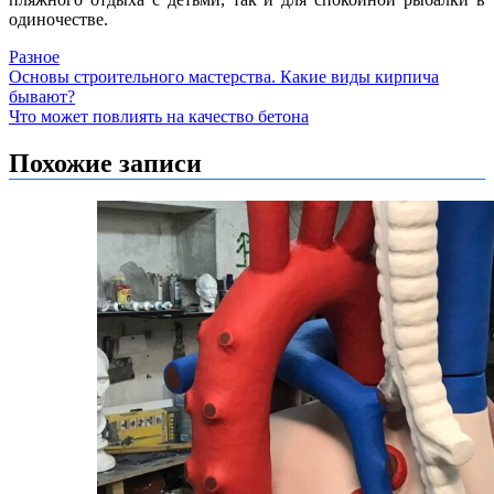
одиночестве.
Разное
Навигация
Основы строительного мастерства. Какие виды кирпича
бывают?
по
Что может повлиять на качество бетона
записям
Похожие записи