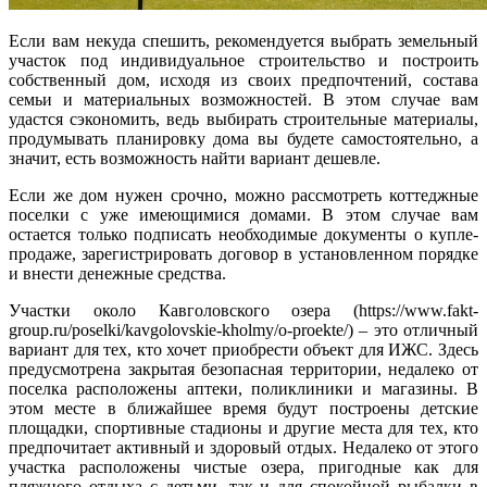
Если вам некуда спешить, рекомендуется выбрать земельный
участок под индивидуальное строительство и построить
собственный дом, исходя из своих предпочтений, состава
семьи и материальных возможностей. В этом случае вам
удастся сэкономить, ведь выбирать строительные материалы,
продумывать планировку дома вы будете самостоятельно, а
значит, есть возможность найти вариант дешевле.
Если же дом нужен срочно, можно рассмотреть коттеджные
поселки с уже имеющимися домами. В этом случае вам
остается только подписать необходимые документы о купле-
продаже, зарегистрировать договор в установленном порядке
и внести денежные средства.
Участки около Кавголовского озера (https://www.fakt-
group.ru/poselki/kavgolovskie-kholmy/o-proekte/) – это отличный
вариант для тех, кто хочет приобрести объект для ИЖС. Здесь
предусмотрена закрытая безопасная территории, недалеко от
поселка расположены аптеки, поликлиники и магазины. В
этом месте в ближайшее время будут построены детские
площадки, спортивные стадионы и другие места для тех, кто
предпочитает активный и здоровый отдых. Недалеко от этого
участка расположены чистые озера, пригодные как для
пляжного отдыха с детьми, так и для спокойной рыбалки в