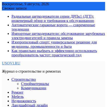
Skip
Воскресенье, 9 августа, 2026
to
Свежие записи
content
Радиальные щеткодержатели серии ДРПк1 (ДГП):
инженерный обзор и требования к обслуживанию
Автоматические гаражные ворота — современные
тенденции
Импортные щеткодержатели: обслуживание зарубежных
электродвигателей и правила замены
Изопропиловый спирт: универсальное решение для
медицины, промышленности и быта
Как правильно выбрать и эффективно использовать
преобразователь частот: практический гид
USOVI.RU
Журнал о строительстве и ремонтах
Строительство
Стройматериалы
Коммуникации
Ремонт
Мебель
Недвижимость
Ландшафтный дизайн