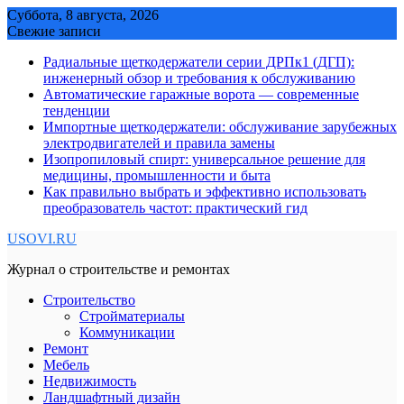
Skip
Суббота, 8 августа, 2026
to
Свежие записи
content
Радиальные щеткодержатели серии ДРПк1 (ДГП):
инженерный обзор и требования к обслуживанию
Автоматические гаражные ворота — современные
тенденции
Импортные щеткодержатели: обслуживание зарубежных
электродвигателей и правила замены
Изопропиловый спирт: универсальное решение для
медицины, промышленности и быта
Как правильно выбрать и эффективно использовать
преобразователь частот: практический гид
USOVI.RU
Журнал о строительстве и ремонтах
Строительство
Стройматериалы
Коммуникации
Ремонт
Мебель
Недвижимость
Ландшафтный дизайн