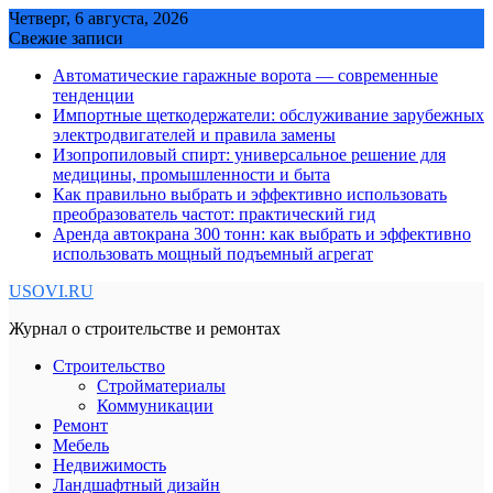
Skip
Четверг, 6 августа, 2026
to
Свежие записи
content
Автоматические гаражные ворота — современные
тенденции
Импортные щеткодержатели: обслуживание зарубежных
электродвигателей и правила замены
Изопропиловый спирт: универсальное решение для
медицины, промышленности и быта
Как правильно выбрать и эффективно использовать
преобразователь частот: практический гид
Аренда автокрана 300 тонн: как выбрать и эффективно
использовать мощный подъемный агрегат
USOVI.RU
Журнал о строительстве и ремонтах
Строительство
Стройматериалы
Коммуникации
Ремонт
Мебель
Недвижимость
Ландшафтный дизайн