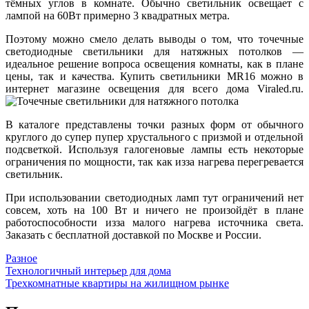
тёмных углов в комнате. Обычно светильник освещает с
лампой на 60Вт примерно 3 квадратных метра.
Поэтому можно смело делать выводы о том, что точечные
светодиодные светильники для натяжных потолков —
идеальное решение вопроса освещения комнаты, как в плане
цены, так и качества. Купить светильники MR16 можно в
интернет магазине освещения для всего дома Viraled.ru.
В каталоге представлены точки разных форм от обычного
круглого до супер пупер хрустального с призмой и отдельной
подсветкой. Используя галогеновые лампы есть некоторые
ограничения по мощности, так как изза нагрева перегревается
светильник.
При использовании светодиодных ламп тут ограничений нет
совсем, хоть на 100 Вт и ничего не произойдёт в плане
работоспособности изза малого нагрева источника света.
Заказать с бесплатной доставкой по Москве и России.
Разное
Навигация
Технологичный интерьер для дома
Трехкомнатные квартиры на жилищном рынке
по