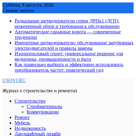
Skip
Суббота, 8 августа, 2026
to
Свежие записи
content
Радиальные щеткодержатели серии ДРПк1 (ДГП):
инженерный обзор и требования к обслуживанию
Автоматические гаражные ворота — современные
тенденции
Импортные щеткодержатели: обслуживание зарубежных
электродвигателей и правила замены
Изопропиловый спирт: универсальное решение для
медицины, промышленности и быта
Как правильно выбрать и эффективно использовать
преобразователь частот: практический гид
USOVI.RU
Журнал о строительстве и ремонтах
Строительство
Стройматериалы
Коммуникации
Ремонт
Мебель
Недвижимость
Ландшафтный дизайн