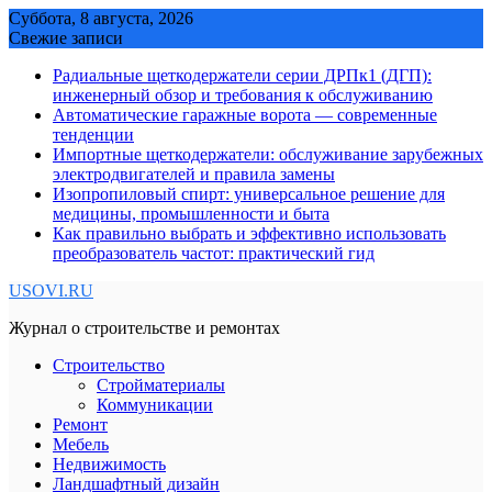
Skip
Суббота, 8 августа, 2026
to
Свежие записи
content
Радиальные щеткодержатели серии ДРПк1 (ДГП):
инженерный обзор и требования к обслуживанию
Автоматические гаражные ворота — современные
тенденции
Импортные щеткодержатели: обслуживание зарубежных
электродвигателей и правила замены
Изопропиловый спирт: универсальное решение для
медицины, промышленности и быта
Как правильно выбрать и эффективно использовать
преобразователь частот: практический гид
USOVI.RU
Журнал о строительстве и ремонтах
Строительство
Стройматериалы
Коммуникации
Ремонт
Мебель
Недвижимость
Ландшафтный дизайн