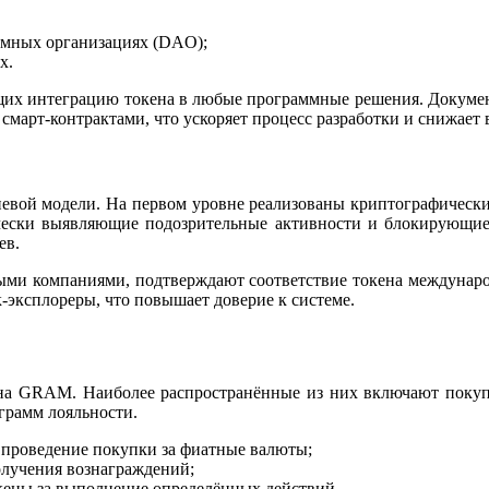
омных организациях (DAO);
х.
их интеграцию токена в любые программные решения. Документ
 смарт‑контрактами, что ускоряет процесс разработки и снижает
евой модели. На первом уровне реализованы криптографическ
чески выявляющие подозрительные активности и блокирующие и
ев.
ыми компаниями, подтверждают соответствие токена международ
к‑эксплореры, что повышает доверие к системе.
ена GRAM. Наиболее распространённые из них включают покуп
грамм лояльности.
проведение покупки за фиатные валюты;
олучения вознаграждений;
кены за выполнение определённых действий.