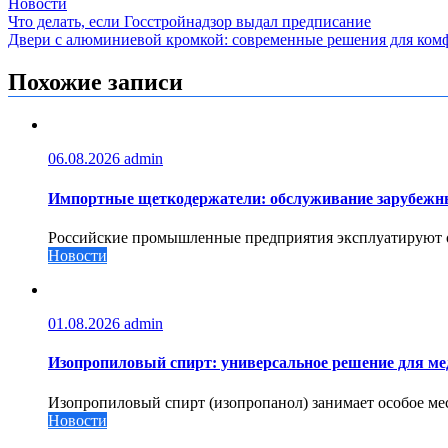
Новости
Навигация
Что делать, если Госстройнадзор выдал предписание
Двери с алюминиевой кромкой: современные решения для ком
по
записям
Похожие записи
06.08.2026
admin
Импортные щеткодержатели: обслуживание зарубежны
Российские промышленные предприятия эксплуатируют ог
Новости
01.08.2026
admin
Изопропиловый спирт: универсальное решение для м
Изопропиловый спирт (изопропанол) занимает особое мес
Новости