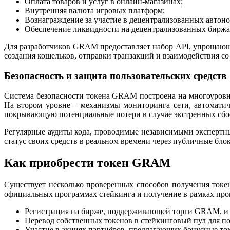
Оплата товаров и услуг в онлайн‑магазинах;
Внутренняя валюта игровых платформ;
Вознаграждение за участие в децентрализованных автон
Обеспечение ликвидности на децентрализованных биржа
Для разработчиков GRAM предоставляет набор API, упрощающ
создания кошельков, отправки транзакций и взаимодействия со
Безопасность и защита пользовательских средств
Система безопасности токена GRAM построена на многоуровн
На втором уровне – механизмы мониторинга сети, автомати
покрывающую потенциальные потери в случае экстренных сбо
Регулярные аудиты кода, проводимые независимыми экспертн
статус своих средств в реальном времени через публичные бло
Как приобрести токен GRAM
Существует несколько проверенных способов получения ток
официальных программах стейкинга и получение в рамках про
Регистрация на бирже, поддерживающей торги GRAM, и 
Перевод собственных токенов в стейкинговый пул для п
Участие в акциях партнёров, предлагающих бонусные то