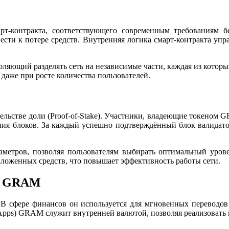
т‑контракта, соответствующего современным требованиям бе
ести к потере средств. Внутренняя логика смарт‑контракта упр
ляющий разделять сеть на независимые части, каждая из которы
 даже при росте количества пользователей.
ельстве доли (Proof‑of‑Stake). Участники, владеющие токеном GR
ения блоков. За каждый успешно подтверждённый блок валидат
метров, позволяя пользователям выбирать оптимальный урове
аложенных средств, что повышает эффективность работы сети.
ия GRAM
 сфере финансов он используется для мгновенных переводов 
Apps) GRAM служит внутренней валютой, позволяя реализовать