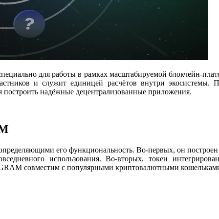
пециально для работы в рамках масштабируемой блокчейн‑платфо
участников и служит единицей расчётов внутри экосистемы.
ся построить надёжные децентрализованные приложения.
AM
пределяющими его функциональность. Во-первых, он построен 
седневного использования. Во-вторых, токен интегрирован 
, GRAM совместим с популярными криптовалютными кошельками,