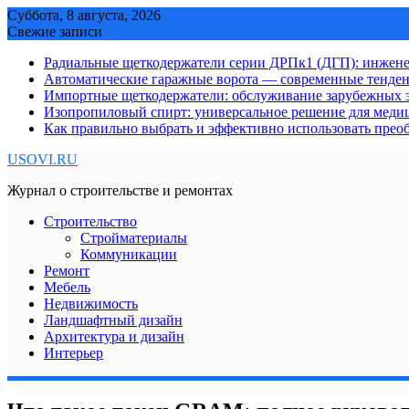
Skip
Суббота, 8 августа, 2026
to
Свежие записи
content
Радиальные щеткодержатели серии ДРПк1 (ДГП): инжене
Автоматические гаражные ворота — современные тенде
Импортные щеткодержатели: обслуживание зарубежных э
Изопропиловый спирт: универсальное решение для мед
Как правильно выбрать и эффективно использовать преоб
USOVI.RU
Журнал о строительстве и ремонтах
Строительство
Стройматериалы
Коммуникации
Ремонт
Мебель
Недвижимость
Ландшафтный дизайн
Архитектура и дизайн
Интерьер