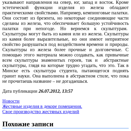
указывают направления на север, юг, запад и восток. Кроме
эстетической функции изделия из железа обладают
практическими свойствами. Например, кемпинговые палатки.
Они состоят из брезента, но некоторые соединяющие части
сделаны из железа, что обеспечивает большую устойчивость
палатки при непогоде. Но вернемся к скульптурам.
Скульптуры могут быть из камня или из железа. Скульптуры
из камня более выразительные, но они имеют неприятное
свойство разрушаться под воздействием времени и природы.
Скульптуры из железа более прочные и долговечные. С
помощью этого материала можно создавать, как привычные
всем скульптуры знаменитых героев, так и абстрактные
скульптуры, глядя на которые трудно угадать, что это. Так в
Минске есть скульптура студента, пытающегося поднять
гранит науки. Она выполнена в абстрактном стиле, что пока
не прочитаешь название – не догадаешься.
Дата публикации
26.07.2012, 13:57
Новости
Навигация
Жестяные изделия в декоре помещения.
Свое производство жестяных изделий
по
записям
Похожие записи