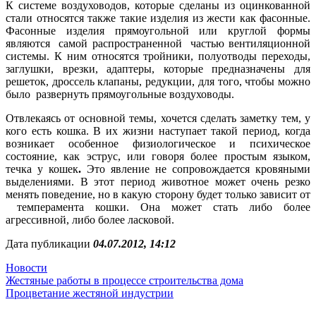
К системе воздуховодов, которые сделаны из оцинкованной
стали относятся также такие изделия из жести как фасонные.
Фасонные изделия прямоугольной или круглой формы
являются самой распространенной частью вентиляционной
системы. К ним относятся тройники, полуотводы переходы,
заглушки, врезки, адаптеры, которые предназначены для
решеток, дроссель клапаны, редукции, для того, чтобы можно
было развернуть прямоугольные воздуховоды.
Отвлекаясь от основной темы, хочется сделать заметку тем, у
кого есть кошка. В их жизни наступает такой период, когда
возникает особенное физиологическое и психическое
состояние, как эструс, или говоря более простым языком,
течка у кошек
.
Это явление не сопровождается кровяными
выделениями. В этот период животное может очень резко
менять поведение, но в какую сторону будет только зависит от
темперамента кошки. Она может стать либо более
агрессивной, либо более ласковой.
Дата публикации
04.07.2012, 14:12
Новости
Навигация
Жестяные работы в процессе строительства дома
Процветание жестяной индустрии
по