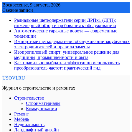
Skip
Воскресенье, 9 августа, 2026
to
Свежие записи
content
Радиальные щеткодержатели серии ДРПк1 (ДГП):
инженерный обзор и требования к обслуживанию
Автоматические гаражные ворота — современные
тенденции
Импортные щеткодержатели: обслуживание зарубежных
электродвигателей и правила замены
Изопропиловый спирт: универсальное решение для
медицины, промышленности и быта
Как правильно выбрать и эффективно использовать
преобразователь частот: практический гид
USOVI.RU
Журнал о строительстве и ремонтах
Строительство
Стройматериалы
Коммуникации
Ремонт
Мебель
Недвижимость
Ландшафтный дизайн