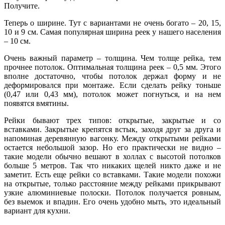
Получите.
Теперь о ширине. Тут с вариантами не очень богато – 20, 15,
10 и 9 см. Самая популярная ширина реек у нашего населения
– 10 см.
Очень важный параметр – толщина. Чем толще рейка, тем
прочнее потолок. Оптимальная толщина реек – 0,5 мм. Этого
вполне достаточно, чтобы потолок держал форму и не
деформировался при монтаже. Если сделать рейку тоньше
(0,47 или 0,43 мм), потолок может погнуться, и на нем
появятся вмятины.
Рейки бывают трех типов: открытые, закрытые и со
вставками. Закрытые крепятся встык, заходя друг за друга и
напоминая деревянную вагонку. Между открытыми рейками
остается небольшой зазор. Но его практически не видно –
такие модели обычно вешают в холлах с высотой потолков
больше 5 метров. Так что никаких щелей никто даже и не
заметит. Есть еще рейки со вставками. Такие модели похожи
на открытые, только расстояние между рейками прикрывают
узкие алюминиевые полоски. Потолок получается ровным,
без выемок и впадин. Его очень удобно мыть, это идеальный
вариант для кухни.