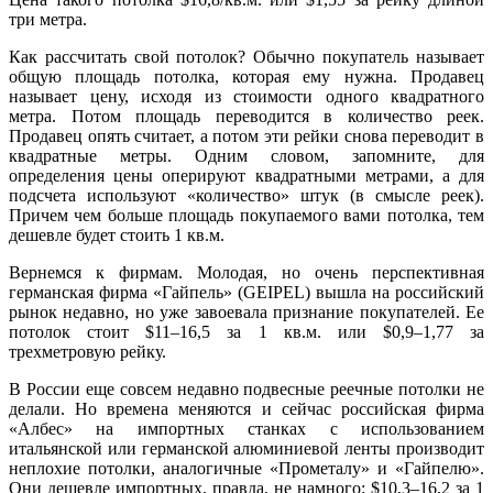
три метра.
Как рассчитать свой потолок? Обычно покупатель называет
общую площадь потолка, которая ему нужна. Продавец
называет цену, исходя из стоимости одного квадратного
метра. Потом площадь переводится в количество реек.
Продавец опять считает, а потом эти рейки снова переводит в
квадратные метры. Одним словом, запомните, для
определения цены оперируют квадратными метрами, а для
подсчета используют «количество» штук (в смысле реек).
Причем чем больше площадь покупаемого вами потолка, тем
дешевле будет стоить 1 кв.м.
Вернемся к фирмам. Молодая, но очень перспективная
германская фирма «Гайпель» (GEIPEL) вышла на российский
рынок недавно, но уже завоевала признание покупателей. Ее
потолок стоит $11–16,5 за 1 кв.м. или $0,9–1,77 за
трехметровую рейку.
В России еще совсем недавно подвесные реечные потолки не
делали. Но времена меняются и сейчас российская фирма
«Албес» на импортных станках с использованием
итальянской или германской алюминиевой ленты производит
неплохие потолки, аналогичные «Прометалу» и «Гайпелю».
Они дешевле импортных, правда, не намного: $10,3–16,2 за 1