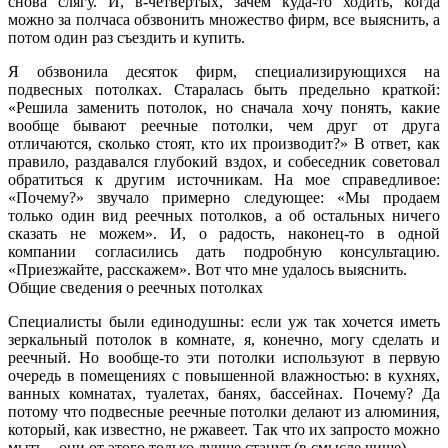
снова слягу. И, в-четвертых, зачем куда-то ходить, когда
можно за полчаса обзвонить множество фирм, все выяснить, а
потом один раз съездить и купить.
Я обзвонила десяток фирм, специализирующихся на
подвесных потолках. Старалась быть предельно краткой:
«Решила заменить потолок, но сначала хочу понять, какие
вообще бывают реечные потолки, чем друг от друга
отличаются, сколько стоят, кто их производит?» В ответ, как
правило, раздавался глубокий вздох, и собеседник советовал
обратиться к другим источникам. На мое справедливое:
«Почему?» звучало примерно следующее: «Мы продаем
только один вид реечных потолков, а об остальных ничего
сказать не можем». И, о радость, наконец-то в одной
компании согласились дать подробную консультацию.
«Приезжайте, расскажем». Вот что мне удалось выяснить.
Общие сведения о реечных потолках
Специалисты были единодушны: если уж так хочется иметь
зеркальный потолок в комнате, я, конечно, могу сделать и
реечный. Но вообще-то эти потолки используют в первую
очередь в помещениях с повышенной влажностью: в кухнях,
ванных комнатах, туалетах, банях, бассейнах. Почему? Да
потому что подвесные реечные потолки делают из алюминия,
который, как известно, не ржавеет. Так что их запросто можно
мыть – они от этого только лучше станут (в смысле чище).