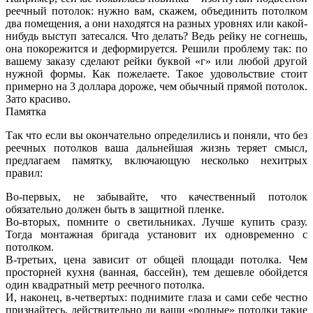
реечный потолок: нужно вам, скажем, объединить потолком
два помещения, а они находятся на разных уровнях или какой-
нибудь выступ затесался. Что делать? Ведь рейку не согнешь,
она покорежится и деформируется. Решили проблему так: по
вашему заказу сделают рейки буквой «г» или любой другой
нужной формы. Как пожелаете. Такое удовольствие стоит
примерно на 3 доллара дороже, чем обычный прямой потолок.
Зато красиво.
Памятка
Так что если вы окончательно определились и поняли, что без
реечных потолков ваша дальнейшая жизнь теряет смысл,
предлагаем памятку, включающую несколько нехитрых
правил:
Во-первых, не забывайте, что качественный потолок
обязательно должен быть в защитной пленке.
Во-вторых, помните о светильниках. Лучше купить сразу.
Тогда монтажная бригада установит их одновременно с
потолком.
В-третьих, цена зависит от общей площади потолка. Чем
просторней кухня (ванная, бассейн), тем дешевле обойдется
один квадратный метр реечного потолка.
И, наконец, в-четвертых: поднимите глаза и сами себе честно
признайтесь, действительно ли ваши «родные» потолки такие