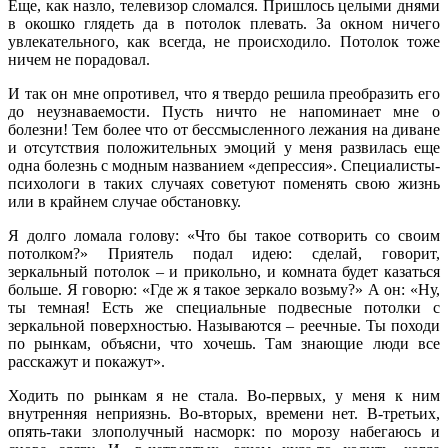
Еще, как назло, телевизор сломался. Пришлось целыми днями
в окошко глядеть да в потолок плевать. За окном ничего
увлекательного, как всегда, не происходило. Потолок тоже
ничем не порадовал.
И так он мне опротивел, что я твердо решила преобразить его
до неузнаваемости. Пусть ничто не напоминает мне о
болезни! Тем более что от бессмысленного лежания на диване
и отсутствия положительных эмоций у меня развилась еще
одна болезнь с модным названием «депрессия». Специалисты-
психологи в таких случаях советуют поменять свою жизнь
или в крайнем случае обстановку.
Я долго ломала голову: «Что бы такое сотворить со своим
потолком?» Приятель подал идею: сделай, говорит,
зеркальный потолок – и прикольно, и комната будет казаться
больше. Я говорю: «Где ж я такое зеркало возьму?» А он: «Ну,
ты темная! Есть же специальные подвесные потолки с
зеркальной поверхностью. Называются – реечные. Ты походи
по рынкам, объясни, что хочешь. Там знающие люди все
расскажут и покажут».
Ходить по рынкам я не стала. Во-первых, у меня к ним
внутренняя неприязнь. Во-вторых, времени нет. В-третьих,
опять-таки злополучный насморк: по морозу набегаюсь и