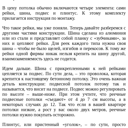
В цену потолка обычно включаются четыре элемента: сами
рейки, шина, подвес и плинтус. К этому комплекту
прилагается инструкция по монтажу.
Что такое рейки, мы уже поняли. Теперь давайте разберемся с
другими частями конструкции. Шина сделана из алюминия
или из стали и представляет собой планку с «зубчиками», за
них и цепляют рейки. Для реек каждого типа нужна своя
шина – чтобы не было щелей, изгибов и перекосов. К тому же
рейки одной фирмы никак нельзя крепить на шину другой,
взаимозаменяемость здесь не годится.
Идем дальше. Шина с прикрепленными к ней рейками
цепляется за подвес. По сути дела, – это проволока, которая
крепится к настоящему бетонному потолку. Это очень важная
деталь конструкции: подвесной потолок потому так и
называется, что висит на подвесе. Подвес можно регулировать
по высоте – выше-ниже. При этом учтите, что реечные
подвесные потолки «съедают» от 4 до 7 см высоты, а в
некоторых случаях до 12. Так что если в вашей квартире
потолки низкие, а рост у вас около двух метров, реечные
потолки нужно покупать осторожно.
Плинтус, или пристенный «уголок», – по сути, просто