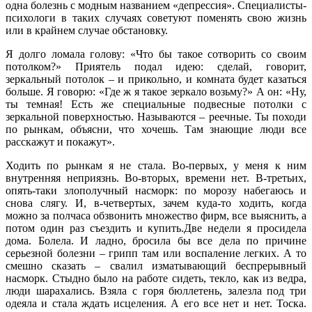
одна болезнь с модным названием «депрессия». Специалисты-
психологи в таких случаях советуют поменять свою жизнь
или в крайнем случае обстановку.
Я долго ломала голову: «Что бы такое сотворить со своим
потолком?» Приятель подал идею: сделай, говорит,
зеркальный потолок – и прикольно, и комната будет казаться
больше. Я говорю: «Где ж я такое зеркало возьму?» А он: «Ну,
ты темная! Есть же специальные подвесные потолки с
зеркальной поверхностью. Называются – реечные. Ты походи
по рынкам, объясни, что хочешь. Там знающие люди все
расскажут и покажут».
Ходить по рынкам я не стала. Во-первых, у меня к ним
внутренняя неприязнь. Во-вторых, времени нет. В-третьих,
опять-таки злополучный насморк: по морозу набегаюсь и
снова слягу. И, в-четвертых, зачем куда-то ходить, когда
можно за полчаса обзвонить множество фирм, все выяснить, а
потом один раз съездить и купить.
Две недели я просидела
дома. Болела. И ладно, бросила бы все дела по причине
серьезной болезни – грипп там или воспаление легких. А то
смешно сказать – свалил изматывающий беспрерывный
насморк. Стыдно было на работе сидеть, текло, как из ведра,
люди шарахались. Взяла с горя бюллетень, залезла под три
одеяла и стала ждать исцеления. А его все нет и нет. Тоска.