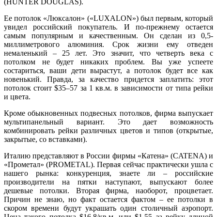
(HUNTER DOUGLAS).
Ее потолок «Люксалон» («LUXALON») был первым, который
увидел российский покупатель. И по-прежнему остается
самым популярным и качественным. Он сделан из 0,5-
миллиметрового алюминия. Срок жизни ему отведен
немаленький – 25 лет. Это значит, что четверть века с
потолком не будет никаких проблем. Вы уже успеете
состариться, ваши дети вырастут, а потолок будет все как
новенький. Правда, за качество придется заплатить: этот
потолок стоит $35–57 за 1 кв.м. в зависимости от типа рейки
и цвета.
Кроме обыкновенных подвесных потолков, фирма выпускает
мультипанельный вариант. Это дает возможность
комбинировать рейки различных цветов и типов (открытые,
закрытые, со вставками).
Италию представляют в России фирмы «Катена» (CATENA) и
«Прометал» (PROMETAL). Первая сейчас практически ушла с
нашего рынка: конкуренция, знаете ли – российские
производители на пятки наступают, выпускают более
дешевые потолки. Вторая фирма, наоборот, процветает.
Причин не знаю, но факт остается фактом – ее потолки в
скором времени будут украшать один столичный аэропорт.
Цена такого потолка $16,8/кв.м. или $1,55 за рейку длиной