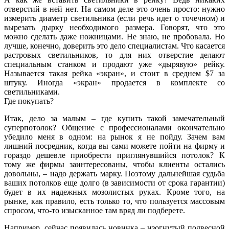
отверстий в ней нет. На самом деле это очень просто: нужно
измерить диаметр светильника (если речь идет о точечном) и
вырезать дырку необходимого размера. Говорят, что это
можно сделать даже ножницами. Не знаю, не пробовала. Но
лучше, конечно, доверить это дело специалистам. Что касается
растровых светильников, то для них отверстие делают
специальным станком и продают уже «дырявую» рейку.
Называется такая рейка «экран», и стоит в среднем $7 за
штуку. Иногда «экран» продается в комплекте со
светильниками.
Где покупать?
Итак, дело за малым – где купить такой замечательный
суперпотолок? Общение с профессионалами окончательно
убедило меня в одном: на рынок я не пойду. Зачем вам
лишний посредник, когда вы сами можете пойти на фирму и
гораздо дешевле приобрести приглянувшийся потолок? К
тому же фирмы заинтересованы, чтобы клиенты остались
довольны, – надо держать марку. Поэтому дальнейшая судьба
ваших потолков еще долго (в зависимости от срока гарантии)
будет в их надежных мозолистых руках. Кроме того, на
рынке, как правило, есть только то, что пользуется массовым
спросом, что-то изысканное там вряд ли подберете.
Например, сейчас появилась новинка – изогнутый подвесной