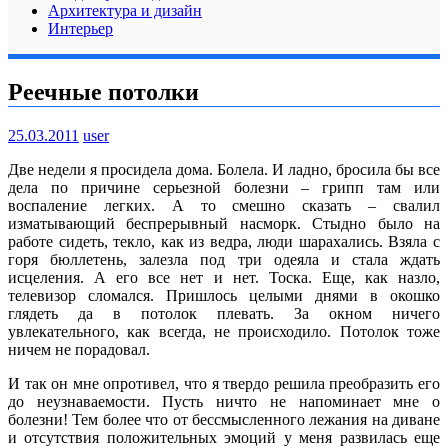
Архитектура и дизайн
Интерьер
Реечные потолки
25.03.2011
user
Две недели я просидела дома. Болела. И ладно, бросила бы все
дела по причине серьезной болезни – грипп там или
воспаление легких. А то смешно сказать – свалил
изматывающий беспрерывный насморк. Стыдно было на
работе сидеть, текло, как из ведра, люди шарахались. Взяла с
горя бюллетень, залезла под три одеяла и стала ждать
исцеления. А его все нет и нет. Тоска. Еще, как назло,
телевизор сломался. Пришлось целыми днями в окошко
глядеть да в потолок плевать. За окном ничего
увлекательного, как всегда, не происходило. Потолок тоже
ничем не порадовал.
И так он мне опротивел, что я твердо решила преобразить его
до неузнаваемости. Пусть ничто не напоминает мне о
болезни! Тем более что от бессмысленного лежания на диване
и отсутствия положительных эмоций у меня развилась еще