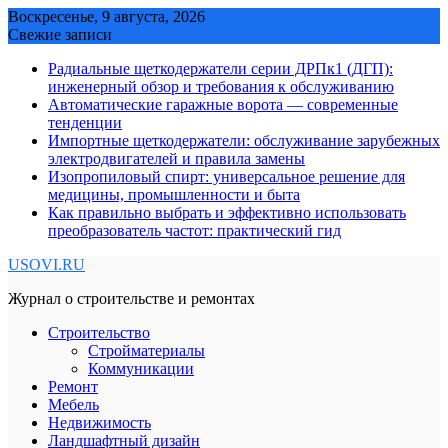
Skip
Воскресенье, 9 августа, 2026
to
Свежие записи
content
Радиальные щеткодержатели серии ДРПк1 (ДГП):
инженерный обзор и требования к обслуживанию
Автоматические гаражные ворота — современные
тенденции
Импортные щеткодержатели: обслуживание зарубежных
электродвигателей и правила замены
Изопропиловый спирт: универсальное решение для
медицины, промышленности и быта
Как правильно выбрать и эффективно использовать
преобразователь частот: практический гид
USOVI.RU
Журнал о строительстве и ремонтах
Строительство
Стройматериалы
Коммуникации
Ремонт
Мебель
Недвижимость
Ландшафтный дизайн