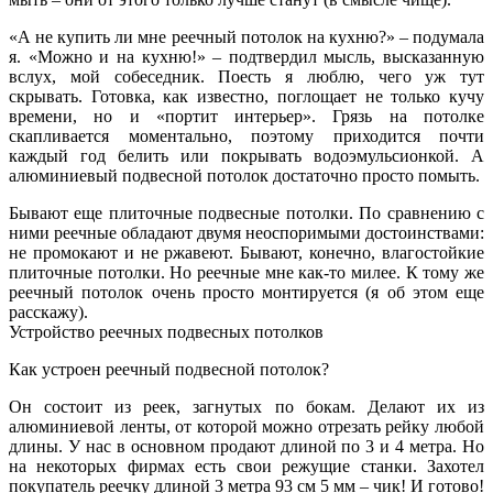
«А не купить ли мне реечный потолок на кухню?» – подумала
я. «Можно и на кухню!» – подтвердил мысль, высказанную
вслух, мой собеседник. Поесть я люблю, чего уж тут
скрывать. Готовка, как известно, поглощает не только кучу
времени, но и «портит интерьер». Грязь на потолке
скапливается моментально, поэтому приходится почти
каждый год белить или покрывать водоэмульсионкой. А
алюминиевый подвесной потолок достаточно просто помыть.
Бывают еще плиточные подвесные потолки. По сравнению с
ними реечные обладают двумя неоспоримыми достоинствами:
не промокают и не ржавеют. Бывают, конечно, влагостойкие
плиточные потолки. Но реечные мне как-то милее. К тому же
реечный потолок очень просто монтируется (я об этом еще
расскажу).
Устройство реечных подвесных потолков
Как устроен реечный подвесной потолок?
Он состоит из реек, загнутых по бокам. Делают их из
алюминиевой ленты, от которой можно отрезать рейку любой
длины. У нас в основном продают длиной по 3 и 4 метра. Но
на некоторых фирмах есть свои режущие станки. Захотел
покупатель реечку длиной 3 метра 93 см 5 мм – чик! И готово!