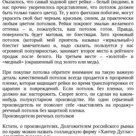
Оказалось, что самый ходовой цвет рейки – белый (видимо, в
нас прочно укоренилось представление, что потолок должен
быть только такого цвета). Те, у кого фантазия побогаче, могут
украсить свой быт черным, красным, синим, да практически
любым цветом потолков. Рейки покроют эмалью желаемого
оттенка – и, пожалуйста, ваш потолок готов. Правда,
поверхность будет матовая, не блестящая. Зато хромовый
потолок (который мой приятель называл «зеркальный»)
блестит замечательно и, надо сказать, пользуется у нас
огромной популярностью, занимает второе место в рейтинге
продаж после белого. На третьем месте – «золотой» и
«медный» (окрашенный под золото или медь).
При покупке потолка обратите внимание на такую важную
деталь: качественный потолок всегда продается в прозрачной
пленке, которая защищает рейки во время транспортировки от
царапин и повреждений. Если потолок без пленки, это
должно вас насторожить. Скорее всего, он сделан на каком-
нибудь полукустарном производстве. Ни один серьезный
производитель не позволит себе «выставлять на продажу»
реечный потолок без защитной пленки.
Производители реечных потолков
Кстати, о производителях. Долгожителем российского рынка
по праву можно назвать голландскую фирму «Хантер Дуглас»