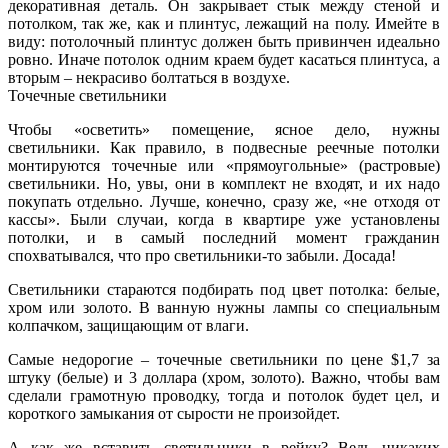
декоративная деталь. Он закрывает стык между стеной и
потолком, так же, как и плинтус, лежащий на полу. Имейте в
виду: потолочный плинтус должен быть привинчен идеально
ровно. Иначе потолок одним краем будет касаться плинтуса, а
вторым – некрасиво болтаться в воздухе.
Точечные светильники
Чтобы «осветить» помещение, ясное дело, нужны
светильники. Как правило, в подвесные реечные потолки
монтируются точечные или «прямоугольные» (растровые)
светильники. Но, увы, они в комплект не входят, и их надо
покупать отдельно. Лучше, конечно, сразу же, «не отходя от
кассы». Были случаи, когда в квартире уже установлены
потолки, и в самый последний момент гражданин
спохватывался, что про светильники-то забыли. Досада!
Светильники стараются подбирать под цвет потолка: белые,
хром или золото. В ванную нужны лампы со специальным
колпачком, защищающим от влаги.
Самые недорогие – точечные светильники по цене $1,7 за
штуку (белые) и 3 доллара (хром, золото). Важно, чтобы вам
сделали грамотную проводку, тогда и потолок будет цел, и
короткого замыкания от сырости не произойдет.
А как же вставить светильники в рейку? Ведь никаких