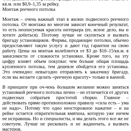
кв.м. или $0,9–1,35 за рейку.
Монтаж реечного потолка
Монтаж – очень важный этап в жизни подвесного реечного
потолка. От монтажа во многом зависит конечный результат,
то есть неописуемая красота интерьера (ее, ясное дело, вы и
хотите добиться). Поэтому лучше не скупиться и вызвать
бригаду установщиков. Фирмы, продающие потолки, обычно
предоставляют такую услугу и дают год гарантии на свою
работу. Цены на монтаж колеблются от $3 до $10–15/кв.м. в
зависимости от сложности установки. Кроме того, на эту
цифру влияет объем покупки: чем больше общая площадь
купленного потолка, тем дешевле обойдется его установка.
Это очевидно: невыгодно отправлять к заказчику бригаду,
если вы желаете сделать «реечную красоту» только в ванной.
В принципе при оч-чень большом желании можно заняться
установкой реечного потолка лично – он отличается от других
подвесных собратьев простотой сборки. Главное –
действовать прямо противоположно правилу «сила есть – ума
не надо». Потому что одно неосторожное нажатие – и на
рейке остается отвратительная вмятина, которую уже ничем
не исправишь. Но и специалисты, и мы делать этого все же не
советуем. Лучше не рисковать и не жадничать, а вызвать
мастеров.