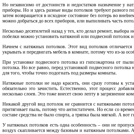
Но независимо от достоинств и недостатков назначение у н
приборы. Но и здесь разные виды потолков требуют разного по
затем возвращается в исходное состояние без потерь во внеlн
можно добраться до всех приборов, или выпиливать часть пото
Несколько десятилетий назад у тех, кто делал ремонт, выбор
побелки можно установить натяжной или подвесной потолок и 
Начнем с натяжных потолков. Этот вид потолков отличается
укрывать и передвигать мебель в комнате, потому что из-за ос
При установке подвесного потолка из гипсокартона от пыли 
потолка. Но все равно, перед установкой подвесного потолка
для того, чтобы точно подогнать под размеры комнаты.
Натяжные потолки не надо красить, они сразу готовы к ус
обязательно это зачистить. Естественно, этот процесс доба
несколько слоев. Это тоже внесет свою лепту в загрязнение ко
Никакой другой вид потолок не сравнится с натяжными потол
притягивает пыль, потому что антистатичен. Но если со време
составе средства не было спирта, а тряпка была мягкой. А вот
У натяжных потолков есть одна особенность – они не пропус
воздух скапливается между базовым и натяжным потолками. А