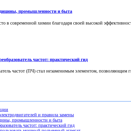
едицины, промышленности и быта
то в современной химии благодаря своей высокой эффективност
еобразователь частот: практический гид
ель частот (ПЧ) стал незаменимым элементом, позволяющим гиб
нции
лектродвигателей и правила замены
ицины, промышленности и быта
разователь частот: практический гид
использовать мощный подъемный агрегат