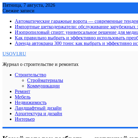
Skip
Пятница, 7 августа, 2026
to
Свежие записи
content
Автоматические гаражные ворота — современные тенде
Импортные щеткодержатели: обслуживание зарубежных э
Изопропиловый спирт: универсальное решение для мед
Как правильно выбрать и эффективно использовать преоб
Аренда автокрана 300 тонн: как выбрать и эффективно 
USOVI.RU
Журнал о строительстве и ремонтах
Строительство
Стройматериалы
Коммуникации
Ремонт
Мебель
Недвижимость
Ландшафтный дизайн
Архитектура и дизайн
Интерьер