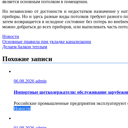
является основным потолком в помещении.
Но независимо от достоинств и недостатков назначение у н
приборы. Но и здесь разные виды потолков требуют разного по
затем возвращается в исходное состояние без потерь во внеlн
можно добраться до всех приборов, или выпиливать часть пото
Новости
Навигация
Основные правила при укладке канализации
Делаем балкон теплым
по
записям
Похожие записи
06.08.2026
admin
Импортные щеткодержатели: обслуживание зарубежны
Российские промышленные предприятия эксплуатируют ог
Новости
01.08.2026
admin