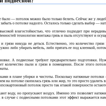
и подвесной?
а не было — потолок можно было только белить. Сейчас же у люд
забыть о потолке надолго. Осталось только сделать выбор — на
 высокой влагостойкостью, что отлично подходит при нерадив
обенностей технологии монтажа грязь и пыль отсутствуют и осуще
и грязи никуда не деться. Естественно, это количество грязи
 нужно либо убирать мебель, либо прятать ее под клеенкой, пот
тановке. А подвесные требуют предварительно подготовки. Н
вляет количество пыли и грязи в помещении. После этого пото
мнаты.
ками в плане уборки и чистоты. Поскольку натяжные потолки 
нем на потолке скопилась грязь или жир, то это просто удалить 
 гипсокартоновый потолок просто так нтакой поверхности остают
кают воду, но пропускают воздух. Именно это позволяет натя
 в случае с подвесными потолками этот эффект выражается на