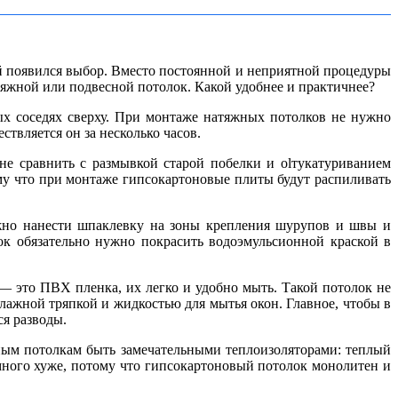
ей появился выбор. Вместо постоянной и неприятной процедуры
тяжной или подвесной потолок. Какой удобнее и практичнее?
ых соседях сверху. При монтаже натяжных потолков не нужно
ствляется он за несколько часов.
 не сравнить с размывкой старой побелки и оlтукатуриванием
ому что при монтаже гипсокартоновые плиты будут распиливать
ужно нанести шпаклевку на зоны крепления шурупов и швы и
лок обязательно нужно покрасить водоэмульсионной краской в
— это ПВХ пленка, их легко и удобно мыть. Такой потолок не
влажной тряпкой и жидкостью для мытья окон. Главное, чтобы в
ся разводы.
жным потолкам быть замечательными теплоизоляторами: теплый
много хуже, потому что гипсокартоновый потолок монолитен и