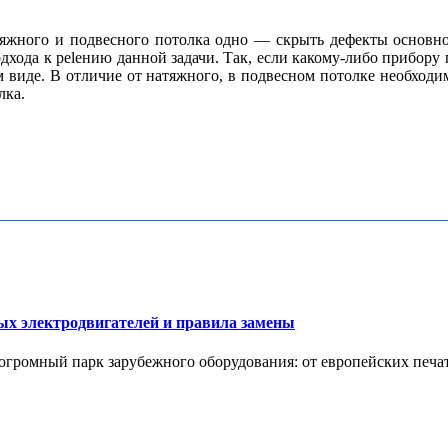
атяжного и подвесного потолка одно — скрыть дефекты основно
дхода к реlению данной задачи. Так, если какому-либо прибору 
ем виде. В отличие от натяжного, в подвесном потолке необходим
лка.
х электродвигателей и правила замены
ромный парк зарубежного оборудования: от европейских печатн