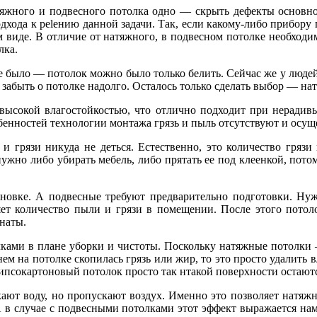
атяжного и подвесного потолка одно — скрыть дефекты основно
дхода к реlению данной задачи. Так, если какому-либо прибору 
ем виде. В отличие от натяжного, в подвесном потолке необходим
лка.
а не было — потолок можно было только белить. Сейчас же у люд
забыть о потолке надолго. Осталось только сделать выбор — на
 высокой влагостойкостью, что отлично подходит при нерадив
обенностей технологии монтажа грязь и пыль отсутствуют и осуще
и грязи никуда не деться. Естественно, это количество грязи
 нужно либо убирать мебель, либо прятать ее под клеенкой, пот
тановке. А подвесные требуют предварительно подготовки. Н
вляет количество пыли и грязи в помещении. После этого пото
мнаты.
ками в плане уборки и чистоты. Поскольку натяжные потолки 
нем на потолке скопилась грязь или жир, то это просто удалить 
 гипсокартоновый потолок просто так нтакой поверхности остают
кают воду, но пропускают воздух. Именно это позволяет натя
 в случае с подвесными потолками этот эффект выражается на