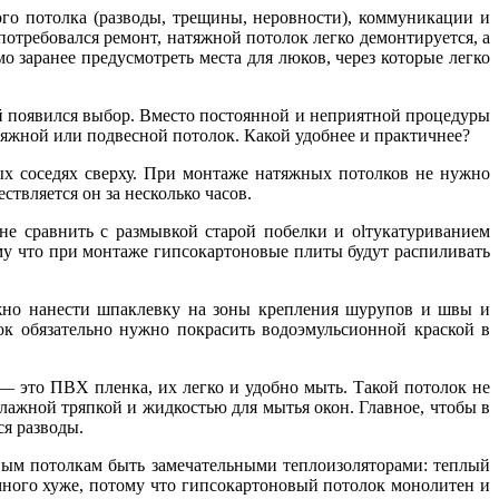
го потолка (разводы, трещины, неровности), коммуникации и
потребовался ремонт, натяжной потолок легко демонтируется, а
о заранее предусмотреть места для люков, через которые легко
ей появился выбор. Вместо постоянной и неприятной процедуры
тяжной или подвесной потолок. Какой удобнее и практичнее?
ых соседях сверху. При монтаже натяжных потолков не нужно
ствляется он за несколько часов.
 не сравнить с размывкой старой побелки и оlтукатуриванием
ому что при монтаже гипсокартоновые плиты будут распиливать
ужно нанести шпаклевку на зоны крепления шурупов и швы и
лок обязательно нужно покрасить водоэмульсионной краской в
— это ПВХ пленка, их легко и удобно мыть. Такой потолок не
влажной тряпкой и жидкостью для мытья окон. Главное, чтобы в
ся разводы.
жным потолкам быть замечательными теплоизоляторами: теплый
много хуже, потому что гипсокартоновый потолок монолитен и