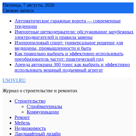
Skip
Пятница, 7 августа, 2026
to
Свежие записи
content
Автоматические гаражные ворота — современные
тенденции
Импортные щеткодержатели: обслуживание зарубежных
электродвигателей и правила замены
Изопропиловый спирт: универсальное решение для
медицины, промышленности и быта
Как правильно выбрать и эффективно использовать
преобразователь частот: практический гид
Аренда автокрана 300 тонн: как выбрать и эффективно
использовать мощный подъемный агрегат
USOVI.RU
Журнал о строительстве и ремонтах
Строительство
Стройматериалы
Коммуникации
Ремонт
Мебель
Недвижимость
Ландшафтный дизайн