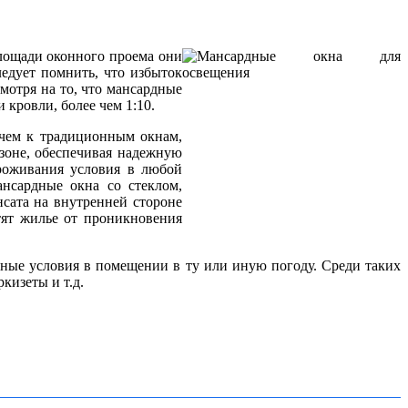
ощади оконного проема они
едует помнить, что избыток
мотря на то, что мансардные
кровли, более чем 1:10.
 чем к традиционным окнам,
 зоне, обеспечивая надежную
роживания условия в любой
ансардные окна со стеклом,
сата на внутренней стороне
тят жилье от проникновения
ные условия в помещении в ту или иную погоду. Среди таких
кизеты и т.д.