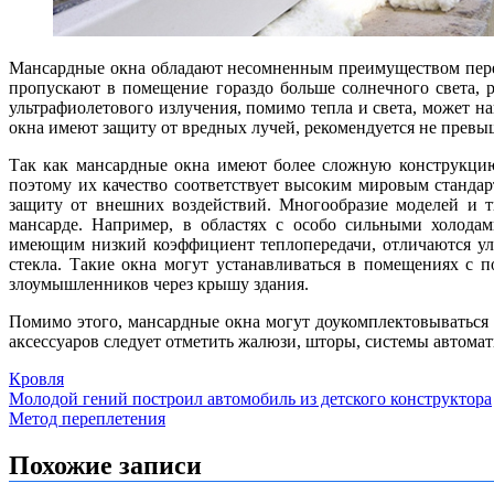
Мансардные окна обладают несомненным преимуществом пере
пропускают в помещение гораздо больше солнечного света, 
ультрафиолетового излучения, помимо тепла и света, может на
окна имеют защиту от вредных лучей, рекомендуется не превыш
Так как мансардные окна имеют более сложную конструкцию
поэтому их качество соответствует высоким мировым станда
защиту от внешних воздействий. Многообразие моделей и т
мансарде. Например, в областях с особо сильными холодам
имеющим низкий коэффициент теплопередачи, отличаются ул
стекла. Такие окна могут устанавливаться в помещениях с
злоумышленников через крышу здания.
Помимо этого, мансардные окна могут доукомплектовываться
аксессуаров следует отметить жалюзи, шторы, системы автомат
Кровля
Навигация
Молодой гений построил автомобиль из детского конструктора
Метод переплетения
по
записям
Похожие записи