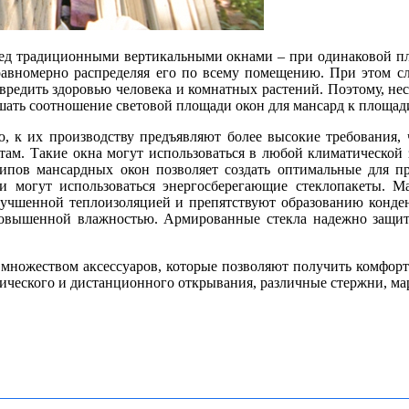
д традиционными вертикальными окнами – при одинаковой пл
равномерно распределяя его по всему помещению. При этом сл
вредить здоровью человека и комнатных растений. Поэтому, нес
ать соотношение световой площади окон для мансард к площади 
, к их производству предъявляют более высокие требования,
ртам.
Такие окна могут использоваться в любой климатической
ипов мансардных окон позволяет создать оптимальные для п
и могут использоваться энергосберегающие стеклопакеты. М
учшенной теплоизоляцией и препятствуют образованию конден
 повышенной влажностью. Армированные стекла надежно защи
 множеством аксессуаров, которые позволяют получить комфорт
ического и дистанционного открывания, различные стержни, мар