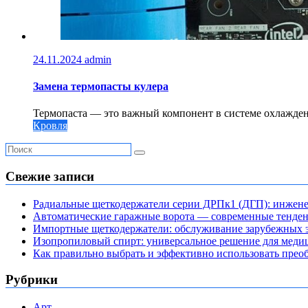
24.11.2024
admin
Замена термопасты кулера
Термопаста — это важный компонент в системе охлажден
Кровля
Свежие записи
Радиальные щеткодержатели серии ДРПк1 (ДГП): инжене
Автоматические гаражные ворота — современные тенде
Импортные щеткодержатели: обслуживание зарубежных э
Изопропиловый спирт: универсальное решение для мед
Как правильно выбрать и эффективно использовать преоб
Рубрики
Арт