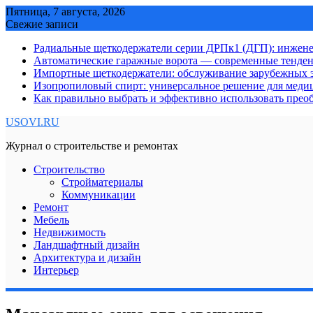
Skip
Пятница, 7 августа, 2026
to
Свежие записи
content
Радиальные щеткодержатели серии ДРПк1 (ДГП): инжене
Автоматические гаражные ворота — современные тенде
Импортные щеткодержатели: обслуживание зарубежных э
Изопропиловый спирт: универсальное решение для мед
Как правильно выбрать и эффективно использовать преоб
USOVI.RU
Журнал о строительстве и ремонтах
Строительство
Стройматериалы
Коммуникации
Ремонт
Мебель
Недвижимость
Ландшафтный дизайн
Архитектура и дизайн
Интерьер