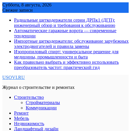
Skip
Суббота, 8 августа, 2026
to
Свежие записи
content
Радиальные щеткодержатели серии ДРПк1 (ДГП):
инженерный обзор и требования к обслуживанию
Автоматические гаражные ворота — современные
тенденции
Импортные щеткодержатели: обслуживание зарубежных
электродвигателей и правила замены
Изопропиловый спирт: универсальное решение для
медицины, промышленности и быта
Как правильно выбрать и эффективно использовать
преобразователь частот: практический гид
USOVI.RU
Журнал о строительстве и ремонтах
Строительство
Стройматериалы
Коммуникации
Ремонт
Мебель
Недвижимость
Ландшафтный дизайн