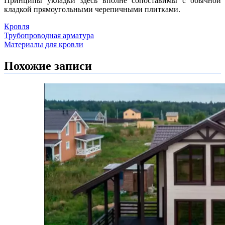
Принципы укладки здесь вполне сопоставимы с обычной
кладкой прямоугольными черепичными плитками.
Кровля
Навигация
Трубопроводная арматура
Материалы для кровли
по
записям
Похожие записи