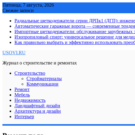
Skip
Пятница, 7 августа, 2026
to
Свежие записи
content
Радиальные щеткодержатели серии ДРПк1 (ДГП): инжене
Автоматические гаражные ворота — современные тенде
Импортные щеткодержатели: обслуживание зарубежных э
Изопропиловый спирт: универсальное решение для мед
Как правильно выбрать и эффективно использовать преоб
USOVI.RU
Журнал о строительстве и ремонтах
Строительство
Стройматериалы
Коммуникации
Ремонт
Мебель
Недвижимость
Ландшафтный дизайн
Архитектура и дизайн
Интерьер