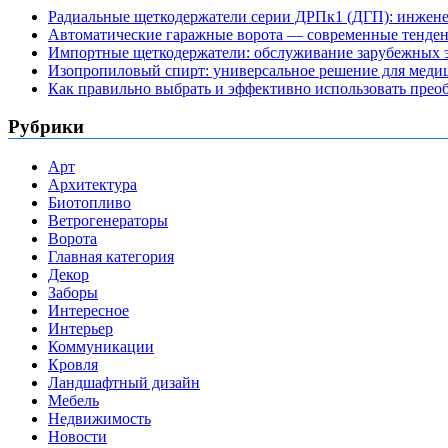
Радиальные щеткодержатели серии ДРПк1 (ДГП): инжене
Автоматические гаражные ворота — современные тенде
Импортные щеткодержатели: обслуживание зарубежных э
Изопропиловый спирт: универсальное решение для мед
Как правильно выбрать и эффективно использовать преоб
Рубрики
Арт
Архитектура
Биотопливо
Ветрогенераторы
Ворота
Главная категория
Декор
Заборы
Интересное
Интерьер
Коммуникации
Кровля
Ландшафтный дизайн
Мебель
Недвижимость
Новости