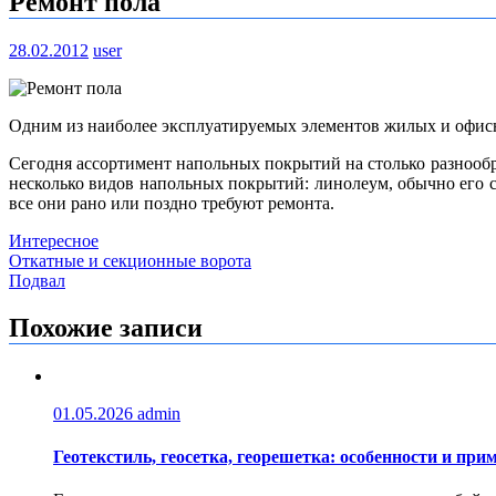
Ремонт пола
28.02.2012
user
Одним из наиболее эксплуатируемых элементов жилых и офисн
Сегодня ассортимент напольных покрытий на столько разнообра
несколько видов напольных покрытий: линолеум, обычно его ст
все они рано или поздно требуют ремонта.
Интересное
Навигация
Откатные и секционные ворота
Подвал
по
записям
Похожие записи
01.05.2026
admin
Геотекстиль, геосетка, георешетка: особенности и при