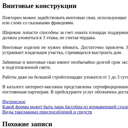
Винтовые конструкции
Повторно можно задействовать винтовые сваи, использующие 
или слоях со скальными фракциями.
Широкие лопасти способны за счет охвата площади поддержив
должна уложиться в 3 этажа, не считая чердака.
Винтовые изделия не нужно вбивать. Достаточно привлечь 3-
устраивает владельцев участка, стремящихся выстроить дом.
Забивные и винтовые сваи имеют необычайно долгий срок экс
в подготовленной смете.
Работы даже на большой стройплощадке уложатся от 1 до 3 сут
В каталоге интернет-магазина представлены сертифицированн
постоянным партнерам. В прейскуранте услуг обозначена дост
Интересное
Навигация
Какой формы может быть чаща бассейна из нержавеющей стал
Виды такелажных приспособлений и средств
по
записям
Похожие записи