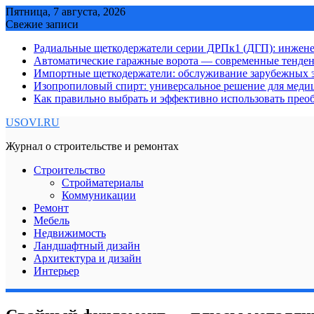
Skip
Пятница, 7 августа, 2026
to
Свежие записи
content
Радиальные щеткодержатели серии ДРПк1 (ДГП): инжене
Автоматические гаражные ворота — современные тенде
Импортные щеткодержатели: обслуживание зарубежных э
Изопропиловый спирт: универсальное решение для мед
Как правильно выбрать и эффективно использовать преоб
USOVI.RU
Журнал о строительстве и ремонтах
Строительство
Стройматериалы
Коммуникации
Ремонт
Мебель
Недвижимость
Ландшафтный дизайн
Архитектура и дизайн
Интерьер