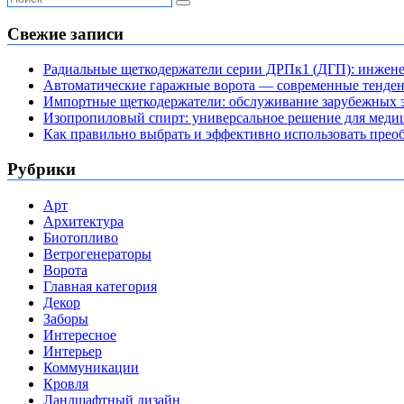
Свежие записи
Радиальные щеткодержатели серии ДРПк1 (ДГП): инжене
Автоматические гаражные ворота — современные тенде
Импортные щеткодержатели: обслуживание зарубежных э
Изопропиловый спирт: универсальное решение для мед
Как правильно выбрать и эффективно использовать преоб
Рубрики
Арт
Архитектура
Биотопливо
Ветрогенераторы
Ворота
Главная категория
Декор
Заборы
Интересное
Интерьер
Коммуникации
Кровля
Ландшафтный дизайн