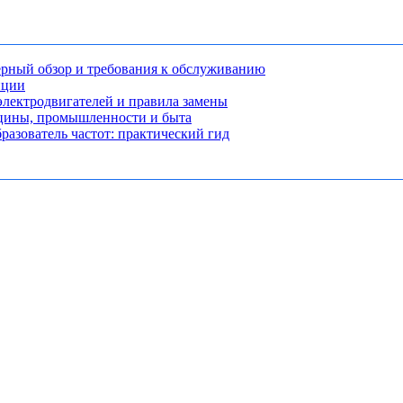
рный обзор и требования к обслуживанию
нции
лектродвигателей и правила замены
ицины, промышленности и быта
разователь частот: практический гид