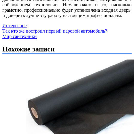
соблюдением технологии. Немаловажно и то, насколько
грамотно, профессионально будет установлена входная дверь,
и доверить лучше эту работу настоящим профессионалам.
Интересное
Навигация
Так кто же построил первый паровой автомобиль?
Мир сантехники
по
записям
Похожие записи