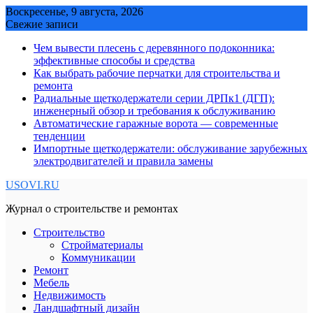
Skip
Воскресенье, 9 августа, 2026
to
Свежие записи
content
Чем вывести плесень с деревянного подоконника:
эффективные способы и средства
Как выбрать рабочие перчатки для строительства и
ремонта
Радиальные щеткодержатели серии ДРПк1 (ДГП):
инженерный обзор и требования к обслуживанию
Автоматические гаражные ворота — современные
тенденции
Импортные щеткодержатели: обслуживание зарубежных
электродвигателей и правила замены
USOVI.RU
Журнал о строительстве и ремонтах
Строительство
Стройматериалы
Коммуникации
Ремонт
Мебель
Недвижимость
Ландшафтный дизайн