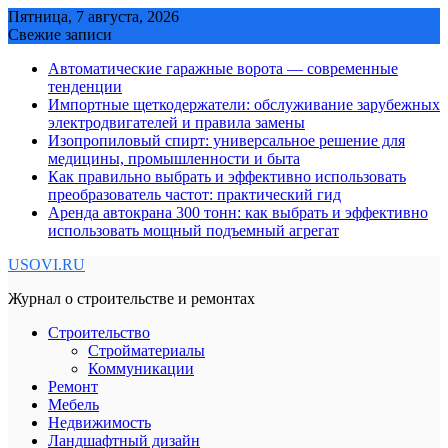
Skip
Пятница, 7 августа, 2026
to
Свежие записи
content
Автоматические гаражные ворота — современные
тенденции
Импортные щеткодержатели: обслуживание зарубежных
электродвигателей и правила замены
Изопропиловый спирт: универсальное решение для
медицины, промышленности и быта
Как правильно выбрать и эффективно использовать
преобразователь частот: практический гид
Аренда автокрана 300 тонн: как выбрать и эффективно
использовать мощный подъемный агрегат
USOVI.RU
Журнал о строительстве и ремонтах
Строительство
Стройматериалы
Коммуникации
Ремонт
Мебель
Недвижимость
Ландшафтный дизайн