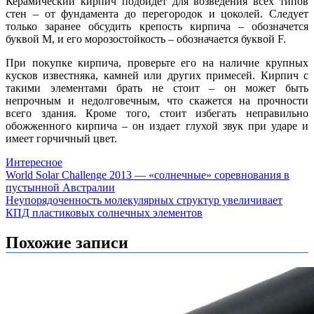
Керамический кирпич подойдет для возведения всех типов
стен – от фундамента до перегородок и цоколей. Следует
только заранее обсудить крепость кирпича – обозначется
буквой М, и его морозостойкость – обозначается буквой F.
При покупке кирпича, проверьте его на наличие крупных
кусков известняка, камней или других примесей. Кирпич с
такими элементами брать не стоит – он может быть
непрочным и недолговечным, что скажется на прочности
всего здания. Кроме того, стоит избегать неправильно
обожженного кирпича – он издает глухой звук при ударе и
имеет горчичный цвет.
Интересное
Навигация
World Solar Challenge 2013 — «солнечные» соревнования в
пустынной Австралии
по
Неупорядоченность молекулярных структур увеличивает
записям
КПД пластиковых солнечных элементов
Похожие записи