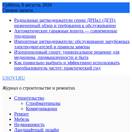
Skip
Суббота, 8 августа, 2026
to
Свежие записи
content
Радиальные щеткодержатели серии ДРПк1 (ДГП):
инженерный обзор и требования к обслуживанию
Автоматические гаражные ворота — современные
тенденции
Импортные щеткодержатели: обслуживание зарубежных
электродвигателей и правила замены
Изопропиловый спирт: универсальное решение для
медицины, промышленности и быта
Как правильно выбрать и эффективно использовать
преобразователь частот: практический гид
USOVI.RU
Журнал о строительстве и ремонтах
Строительство
Стройматериалы
Коммуникации
Ремонт
Мебель
Недвижимость
Ландшафтный дизайн