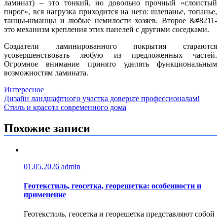
ламинат) – это тонкий, но довольно прочный «слоистый
пирог», вся нагрузка приходится на него: шлепанье, топанье,
танцы-шманцы и любые немилости хозяев. Второе &#8211-
это механизм крепления этих панелей с другими соседками.
Создатели ламинированного покрытия стараются
усовершенствовать любую из предложенных частей.
Огромное внимание принято уделять функциональным
возможностям ламината.
Интересное
Навигация
Дизайн ландшафтного участка доверьте профессионалам!
Стиль и красота современного дома
по
записям
Похожие записи
01.05.2026
admin
Геотекстиль, геосетка, георешетка: особенности и
применение
Геотекстиль, геосетка и георешетка представляют собой