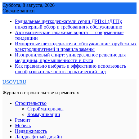
Skip
Суббота, 8 августа, 2026
to
Свежие записи
content
Радиальные щеткодержатели серии ДРПк1 (ДГП):
инженерный обзор и требования к обслуживанию
Автоматические гаражные ворота — современные
тенденции
Импортные щеткодержатели: обслуживание зарубежных
электродвигателей и правила замены
Изопропиловый спирт: универсальное решение для
медицины, промышленности и быта
Как правильно выбрать и эффективно использовать
преобразователь частот: практический гид
USOVI.RU
Журнал о строительстве и ремонтах
Строительство
Стройматериалы
Коммуникации
Ремонт
Мебель
Недвижимость
Ландшафтный дизайн