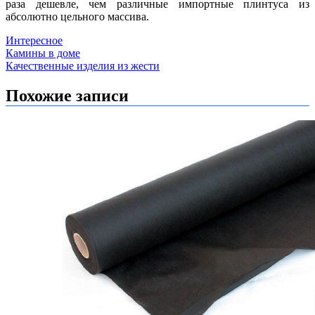
раза дешевле, чем различные импортные плинтуса из
абсолютно цельного массива.
Интересное
Навигация
Камины в доме
Качественные изделия из жести
по
записям
Похожие записи