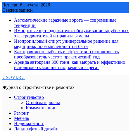
Skip
Четверг, 6 августа, 2026
to
Свежие записи
content
Автоматические гаражные ворота — современные
тенденции
Импортные щеткодержатели: обслуживание зарубежных
электродвигателей и правила замены
Изопропиловый спирт: универсальное решение для
медицины, промышленности и быта
Как правильно выбрать и эффективно использовать
преобразователь частот: практический гид
Аренда автокрана 300 тонн: как выбрать и эффективно
использовать мощный подъемный агрегат
USOVI.RU
Журнал о строительстве и ремонтах
Строительство
Стройматериалы
Коммуникации
Ремонт
Мебель
Недвижимость
Ландшафтный дизайн