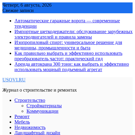
Skip
Четверг, 6 августа, 2026
to
Свежие записи
content
Автоматические гаражные ворота — современные
тенденции
Импортные щеткодержатели: обслуживание зарубежных
электродвигателей и правила замены
Изопропиловый спирт: универсальное решение для
медицины, промышленности и быта
Как правильно выбрать и эффективно использовать
преобразователь частот: практический гид
Аренда автокрана 300 тонн: как выбрать и эффективно
использовать мощный подъемный агрегат
USOVI.RU
Журнал о строительстве и ремонтах
Строительство
Стройматериалы
Коммуникации
Ремонт
Мебель
Недвижимость
Ландшафтный дизайн