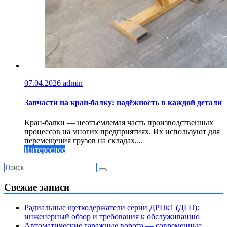
07.04.2026
admin
Запчасти на кран-балку: надёжность в каждой детали
Кран-балки — неотъемлемая часть производственных
процессов на многих предприятиях. Их используют для
перемещения грузов на складах,...
Интересное
Свежие записи
Радиальные щеткодержатели серии ДРПк1 (ДГП):
инженерный обзор и требования к обслуживанию
Автоматические гаражные ворота — современные