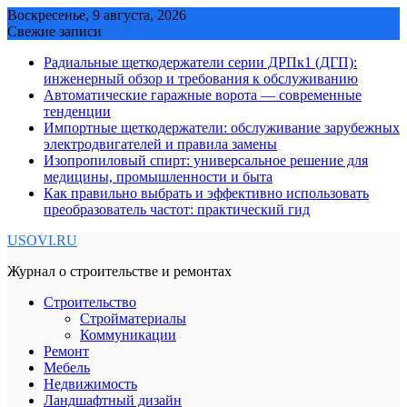
Skip
Воскресенье, 9 августа, 2026
to
Свежие записи
content
Радиальные щеткодержатели серии ДРПк1 (ДГП):
инженерный обзор и требования к обслуживанию
Автоматические гаражные ворота — современные
тенденции
Импортные щеткодержатели: обслуживание зарубежных
электродвигателей и правила замены
Изопропиловый спирт: универсальное решение для
медицины, промышленности и быта
Как правильно выбрать и эффективно использовать
преобразователь частот: практический гид
USOVI.RU
Журнал о строительстве и ремонтах
Строительство
Стройматериалы
Коммуникации
Ремонт
Мебель
Недвижимость
Ландшафтный дизайн