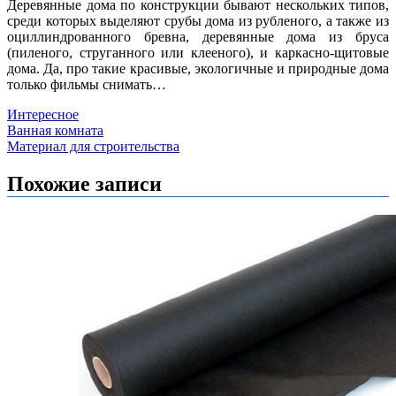
Деревянные дома по конструкции бывают нескольких типов,
среди которых выделяют срубы дома из рубленого, а также из
оциллиндрованного бревна, деревянные дома из бруса
(пиленого, струганного или клееного), и каркасно-щитовые
дома. Да, про такие красивые, экологичные и природные дома
только фильмы снимать…
Интересное
Навигация
Ванная комната
Материал для строительства
по
записям
Похожие записи