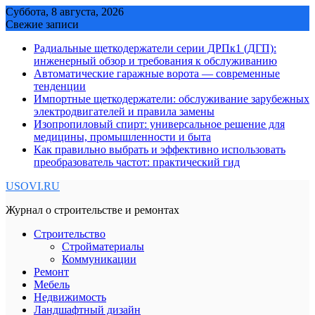
Skip
Суббота, 8 августа, 2026
to
Свежие записи
content
Радиальные щеткодержатели серии ДРПк1 (ДГП):
инженерный обзор и требования к обслуживанию
Автоматические гаражные ворота — современные
тенденции
Импортные щеткодержатели: обслуживание зарубежных
электродвигателей и правила замены
Изопропиловый спирт: универсальное решение для
медицины, промышленности и быта
Как правильно выбрать и эффективно использовать
преобразователь частот: практический гид
USOVI.RU
Журнал о строительстве и ремонтах
Строительство
Стройматериалы
Коммуникации
Ремонт
Мебель
Недвижимость
Ландшафтный дизайн