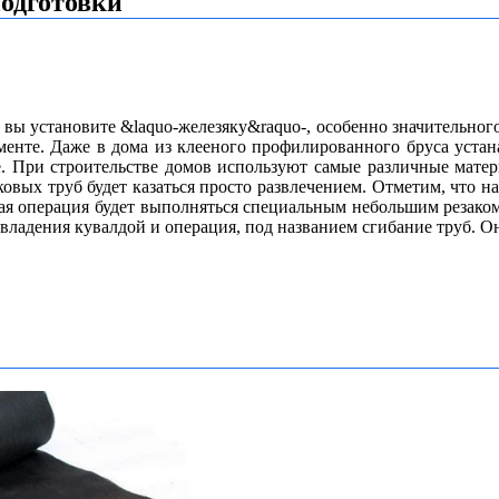
одготовки
 установите &laquo-железяку&raquo-, особенно значительного ди
менте. Даже в дома из клееного профилированного бруса устан
е.
При строительстве домов используют самые различные мате
вых труб будет казаться просто развлечением. Отметим, что на
нная операция будет выполняться специальным небольшим резако
 владения кувалдой и операция, под названием сгибание труб. О