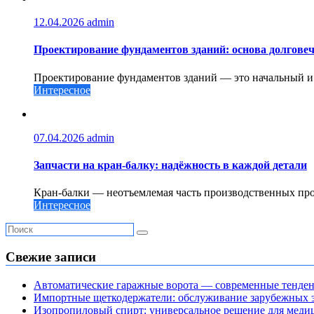
12.04.2026
admin
Проектирование фундаментов зданий: основа долговеч
Проектирование фундаментов зданий — это начальный и о
Интересное
07.04.2026
admin
Запчасти на кран-балку: надёжность в каждой детали
Кран-балки — неотъемлемая часть производственных проц
Интересное
Свежие записи
Автоматические гаражные ворота — современные тенде
Импортные щеткодержатели: обслуживание зарубежных э
Изопропиловый спирт: универсальное решение для мед