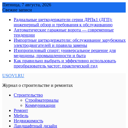
Skip
Пятница, 7 августа, 2026
to
Свежие записи
content
Радиальные щеткодержатели серии ДРПк1 (ДГП):
инженерный обзор и требования к обслуживанию
Автоматические гаражные ворота — современные
тенденции
Импортные щеткодержатели: обслуживание зарубежных
электродвигателей и правила замены
Изопропиловый спирт: универсальное решение для
медицины, промышленности и быта
Как правильно выбрать и эффективно использовать
преобразователь частот: практический гид
USOVI.RU
Журнал о строительстве и ремонтах
Строительство
Стройматериалы
Коммуникации
Ремонт
Мебель
Недвижимость
Ландшафтный дизайн