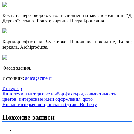
Комната переговоров. Стол выполнен на заказ в компании “Д
Дерево”; стулья, Pranzo; картина Петра Бронфина.
Коридор офиса на 3-м этаже. Напольное покрытие, Bolon;
зеркала, Archiproducts.
Фасад здания.
Источник:
admagazine.ru
Интерьер
Навигация
Линолеум в интерьере: выбор фактуры, совместимость
цветов, интересные идеи оформления, фото
по
Новый интерьер лондонского бутика Burberry
записям
Похожие записи