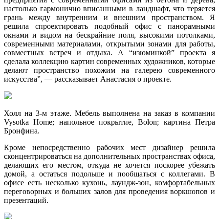
настолько гармонично вписанными в ландшафт, что теряется
грань между внутренним и внешним пространством. Я
решила спроектировать подобный офис с панорамными
окнами и видом на бескрайние поля, высокими потолками,
современными материалами, открытыми зонами для работы,
совместных встреч и отдыха. А “изюминкой” проекта я
сделала коллекцию картин современных художников, которые
делают пространство похожим на галерею современного
искусства”, — рассказывает Анастасия о проекте.
Холл на 3-м этаже. Мебель выполнена на заказ в компании
Vysotka Home; напольное покрытие, Bolon; картина Петра
Бронфина.
Кроме непосредственно рабочих мест дизайнер решила
сконцентрироваться на дополнительных пространствах офиса,
делающих его местом, откуда не хочется поскорее убежать
домой, а остаться подольше и пообщаться с коллегами. В
офисе есть несколько кухонь, лаундж-зон, комфортабельных
переговорных и больших залов для проведения воркшопов и
презентаций.