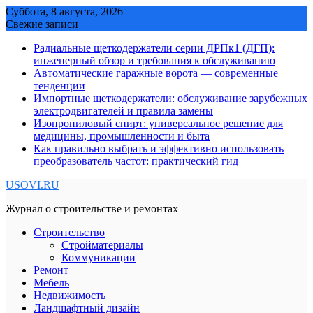
Skip
Суббота, 8 августа, 2026
to
Свежие записи
content
Радиальные щеткодержатели серии ДРПк1 (ДГП):
инженерный обзор и требования к обслуживанию
Автоматические гаражные ворота — современные
тенденции
Импортные щеткодержатели: обслуживание зарубежных
электродвигателей и правила замены
Изопропиловый спирт: универсальное решение для
медицины, промышленности и быта
Как правильно выбрать и эффективно использовать
преобразователь частот: практический гид
USOVI.RU
Журнал о строительстве и ремонтах
Строительство
Стройматериалы
Коммуникации
Ремонт
Мебель
Недвижимость
Ландшафтный дизайн