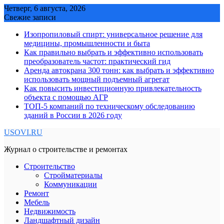
Skip
Четверг, 6 августа, 2026
to
Свежие записи
content
Изопропиловый спирт: универсальное решение для
медицины, промышленности и быта
Как правильно выбрать и эффективно использовать
преобразователь частот: практический гид
Аренда автокрана 300 тонн: как выбрать и эффективно
использовать мощный подъемный агрегат
Как повысить инвестиционную привлекательность
объекта с помощью АГР
ТОП-5 компаний по техническому обследованию
зданий в России в 2026 году
USOVI.RU
Журнал о строительстве и ремонтах
Строительство
Стройматериалы
Коммуникации
Ремонт
Мебель
Недвижимость
Ландшафтный дизайн