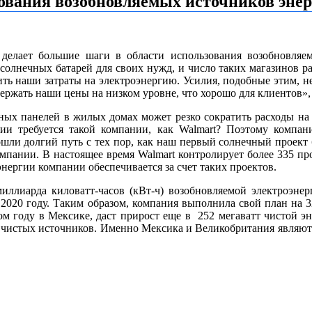
ования возобновляемых источников эне
 делает большие шаги в области использования возобновляе
 солнечных батарей для своих нужд, и число таких магазинов 
зить наши затраты на электроэнергию. Усилия, подобные этим, 
ержать наши цены на низком уровне, что хорошо для клиентов», 
ных панелей в жилых домах может резко сократить расходы на э
гии требуется такой компании, как Walmart? Поэтому компан
ли долгий путь с тех пор, как наш первый солнечный проект б
компании. В настоящее время Walmart контролирует более 335 п
нергии компании обеспечивается за счет таких проектов.
миллиарда киловатт-часов (кВт-ч) возобновляемой электроэне
 2020 году. Таким образом, компания выполнила свой план на 
ом году в Мексике, даст прирост еще в 252 мегаватт чистой эн
и чистых источников. Именно Мексика и Великобритания являютс