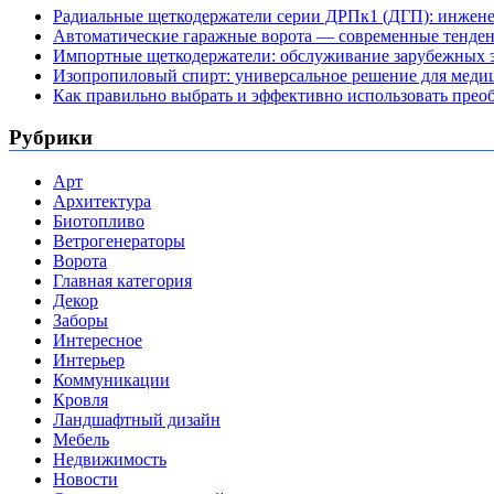
Радиальные щеткодержатели серии ДРПк1 (ДГП): инжене
Автоматические гаражные ворота — современные тенде
Импортные щеткодержатели: обслуживание зарубежных э
Изопропиловый спирт: универсальное решение для мед
Как правильно выбрать и эффективно использовать преоб
Рубрики
Арт
Архитектура
Биотопливо
Ветрогенераторы
Ворота
Главная категория
Декор
Заборы
Интересное
Интерьер
Коммуникации
Кровля
Ландшафтный дизайн
Мебель
Недвижимость
Новости