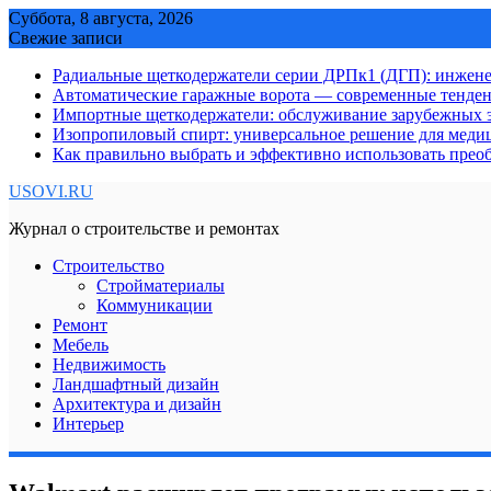
Skip
Суббота, 8 августа, 2026
to
Свежие записи
content
Радиальные щеткодержатели серии ДРПк1 (ДГП): инжене
Автоматические гаражные ворота — современные тенде
Импортные щеткодержатели: обслуживание зарубежных э
Изопропиловый спирт: универсальное решение для мед
Как правильно выбрать и эффективно использовать преоб
USOVI.RU
Журнал о строительстве и ремонтах
Строительство
Стройматериалы
Коммуникации
Ремонт
Мебель
Недвижимость
Ландшафтный дизайн
Архитектура и дизайн
Интерьер