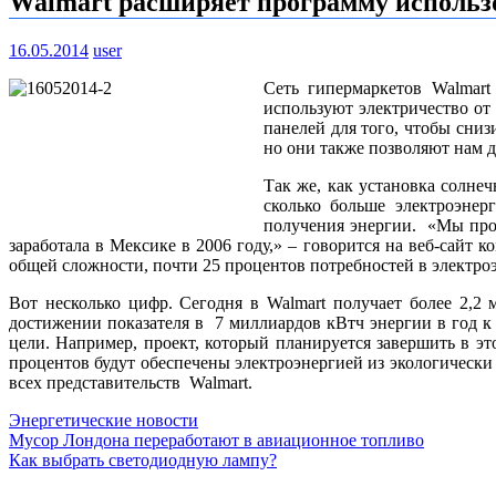
Walmart расширяет программу использ
16.05.2014
user
Сеть гипермаркетов Walmart
используют электричество от
панелей для того, чтобы сни
но они также позволяют нам д
Так же, как установка солнеч
сколько больше электроэнер
получения энергии. «Мы прош
заработала в Мексике в 2006 году,» – говорится на веб-сайт 
общей сложности, почти 25 процентов потребностей в электроэ
Вот несколько цифр. Сегодня в Walmart получает более 2,2 
достижении показателя в 7 миллиардов кВтч энергии в год к
цели. Например, проект, который планируется завершить в эт
процентов будут обеспечены электроэнергией из экологическ
всех представительств Walmart.
Энергетические новости
Навигация
Мусор Лондона переработают в авиационное топливо
Как выбрать светодиодную лампу?
по