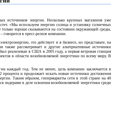
ргии
мых источников энергии. Несколько крупных магазинов уже
растет. «Мы используем энергию солнца и установку солнечных
не только хорошо сказываются на состоянии окружающей среды,
– говорится в пресс-релизе компании.
лектроэнергию, это действует и в бизнесе, но представьте, на
ия также рассматривает и другие альтернативные источники
ыл реализован в США в 2005 году, а первая ветровая станция
роектов в области возобновляемой энергетики по всему миру. В
ргии каждый год. Тем не менее, цель компании заключается в
32 процента и продолжает искать новые источники достижения
ергии. Таким образом, гипермаркеты сети в этой стране на 40
я лидерами в деле освоения возобновляемой энергетики среди