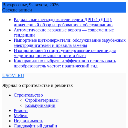
Skip
Воскресенье, 9 августа, 2026
to
Свежие записи
content
Радиальные щеткодержатели серии ДРПк1 (ДГП):
инженерный обзор и требования к обслуживанию
Автоматические гаражные ворота — современные
тенденции
Импортные щеткодержатели: обслуживание зарубежных
электродвигателей и правила замены
Изопропиловый спирт: универсальное решение для
медицины, промышленности и быта
Как правильно выбрать и эффективно использовать
преобразователь частот: практический гид
USOVI.RU
Журнал о строительстве и ремонтах
Строительство
Стройматериалы
Коммуникации
Ремонт
Мебель
Недвижимость
Ландшафтный дизайн