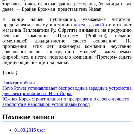
торговые точки, офисные здания, рестораны, больницы и так
далее, — Брайан Брокман, представитель Nissan.
В конце нашей публикации, уважаемые читатели,
представляем вашему вниманию
котел газовый
от интернет
магазина Тепломатика.Ру. Обратите внимание на продукцию
чешской компании «Протерм» (Protherm), недавно
отметившей двадцатилетие своего основания*. На
протяжении этих лет инженеры компании неустанно
совершенствовали конструкцию моделей, выпускаемых
фирмой, что, в итоге, позволило компании «Протерм» занять
лидирующие позиции на рынке.
{social}
Электромобили
Навигация
Hevo Power устанавливает беспроводные зарядные устройства
для электромобилей в Нью-Йорке
по
Южная Корея строит планы по превращению своего лучшего
записям
аэропорта в небольшой устойчивый город
Похожие записи
01.03.2016
user