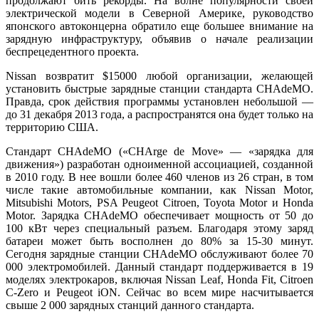
продолжают бить рекорды. На волне популярности своей
электрической модели в Северной Америке, руководство
японского автоконцерна обратило еще большее внимание на
зарядную инфраструктуру, объявив о начале реализации
беспрецедентного проекта.
Nissan возвратит $15000 любой организации, желающей
установить быстрые зарядные станции стандарта CHAdeMO.
Правда, срок действия программы установлен небольшой —
до 31 декабря 2013 года, а распространятся она будет только на
территорию США.
Стандарт CHAdeMO («CHArge de Move» — «зарядка для
движения») разработан одноименной ассоциацией, созданной
в 2010 году. В нее вошли более 460 членов из 26 стран, в том
числе такие автомобильные компании, как Nissan Motor,
Mitsubishi Motors, PSA Peugeot Citroen, Toyota Motor и Honda
Motor. Зарядка CHAdeMO обеспечивает мощность от 50 до
100 кВт через специальный разъем. Благодаря этому заряд
батареи может быть восполнен до 80% за 15-30 минут.
Сегодня зарядные станции CHAdeMO обслуживают более 70
000 электромобилей. Данный стандарт поддерживается в 19
моделях электрокаров, включая Nissan Leaf, Honda Fit, Citroen
C-Zero и Peugeot iON. Сейчас во всем мире насчитывается
свыше 2 000 зарядных станций данного стандарта.