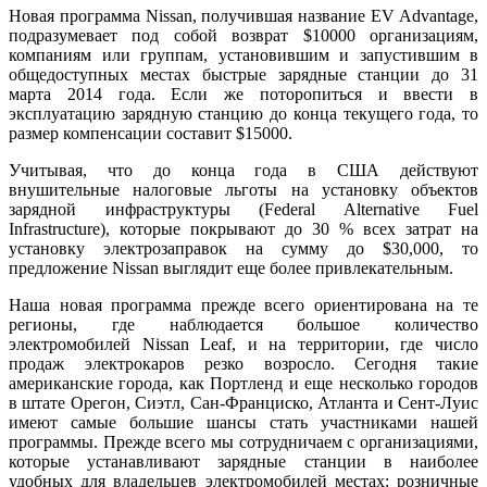
Новая программа Nissan, получившая название EV Advantage,
подразумевает под собой возврат $10000 организациям,
компаниям или группам, установившим и запустившим в
общедоступных местах быстрые зарядные станции до 31
марта 2014 года. Если же поторопиться и ввести в
эксплуатацию зарядную станцию до конца текущего года, то
размер компенсации составит $15000.
Учитывая, что до конца года в США действуют
внушительные налоговые льготы на установку объектов
зарядной инфраструктуры (Federal Alternative Fuel
Infrastructure), которые покрывают до 30 % всех затрат на
установку электрозаправок на сумму до $30,000, то
предложение Nissan выглядит еще более привлекательным.
Наша новая программа прежде всего ориентирована на те
регионы, где наблюдается большое количество
электромобилей Nissan Leaf, и на территории, где число
продаж электрокаров резко возросло. Сегодня такие
американские города, как Портленд и еще несколько городов
в штате Орегон, Сиэтл, Сан-Франциско, Атланта и Сент-Луис
имеют самые большие шансы стать участниками нашей
программы. Прежде всего мы сотрудничаем с организациями,
которые устанавливают зарядные станции в наиболее
удобных для владельцев электромобилей местах: розничные