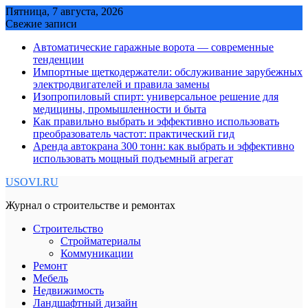
Skip
Пятница, 7 августа, 2026
to
Свежие записи
content
Автоматические гаражные ворота — современные
тенденции
Импортные щеткодержатели: обслуживание зарубежных
электродвигателей и правила замены
Изопропиловый спирт: универсальное решение для
медицины, промышленности и быта
Как правильно выбрать и эффективно использовать
преобразователь частот: практический гид
Аренда автокрана 300 тонн: как выбрать и эффективно
использовать мощный подъемный агрегат
USOVI.RU
Журнал о строительстве и ремонтах
Строительство
Стройматериалы
Коммуникации
Ремонт
Мебель
Недвижимость
Ландшафтный дизайн