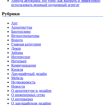
Аренда автокрана 300 тонн: как выбрать и эффективно
использовать мощный подъемный агрегат
Рубрики
Арт
Архитектура
Биотопливо
Ветрогенераторы
Ворота
Главная категория
Декор
Заборы
Интересное
Интерьер
Коммуникации
Кровля
Ландшафтный дизайн
Мебель
Недвижимость
Новости
О архитектуре и дизайне
О инженерных сетях
О интерьерах
О ландшафтном дизайне