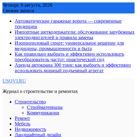
Skip
Четверг, 6 августа, 2026
to
Свежие записи
content
Автоматические гаражные ворота — современные
тенденции
Импортные щеткодержатели: обслуживание зарубежных
электродвигателей и правила замены
Изопропиловый спирт: универсальное решение для
медицины, промышленности и быта
Как правильно выбрать и эффективно использовать
преобразователь частот: практический гид
Аренда автокрана 300 тонн: как выбрать и эффективно
использовать мощный подъемный агрегат
USOVI.RU
Журнал о строительстве и ремонтах
Строительство
Стройматериалы
Коммуникации
Ремонт
Мебель
Недвижимость
Ландшафтный дизайн