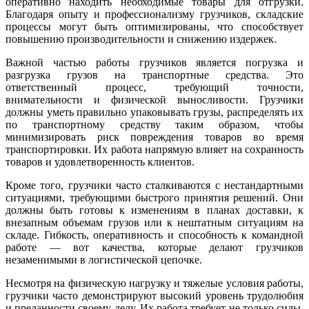
оперативно находить необходимые товары для отгрузки.
Благодаря опыту и профессионализму грузчиков, складские
процессы могут быть оптимизированы, что способствует
повышению производительности и снижению издержек.
Важной частью работы грузчиков является погрузка и
разгрузка грузов на транспортные средства. Это
ответственный процесс, требующий точности,
внимательности и физической выносливости. Грузчики
должны уметь правильно упаковывать грузы, распределять их
по транспортному средству таким образом, чтобы
минимизировать риск повреждения товаров во время
транспортировки. Их работа напрямую влияет на сохранность
товаров и удовлетворенность клиентов.
Кроме того, грузчики часто сталкиваются с нестандартными
ситуациями, требующими быстрого принятия решений. Они
должны быть готовы к изменениям в планах доставки, к
внезапным объемам грузов или к нештатным ситуациям на
складе. Гибкость, оперативность и способность к командной
работе — вот качества, которые делают грузчиков
незаменимыми в логистической цепочке.
Несмотря на физическую нагрузку и тяжелые условия работы,
грузчики часто демонстрируют высокий уровень трудолюбия
и преданности своему делу. Их работа требует не только силы,