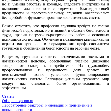
но и умения работать в команде, следовать инструкциям и
выполнять задачи точно и своевременно. Благодаря своей
преданности и профессионализму, грузчики обеспечивают
бесперебойное функционирование логистических систем.
Важно отметить, что профессия грузчика требует не только
физической подготовки, но и знаний в области безопасности
труда, правил погрузочно-разгрузочных работ и основных
принципов логистики. Обучение и повышение квалификации
играют важную роль в формировании профессионализма
грузчиков и обеспечении безопасности на рабочем месте.
В целом, грузчики являются незаменимыми звеньями в
логистической цепочке, обеспечивая плавное движение
товаров от склада к потребителю. Их трудолюбие,
профессионализм и преданность делу делают их
неотъемлемой частью успешного функционирования
логистических систем. Благодаря усилиям грузчиков мир
вокруг нас становится более организованным и
эффективным.
Статьи
Навигация
Обзор на xpcom.ru
Лабораторные реакторы: инновации и применение в
по
промышленности