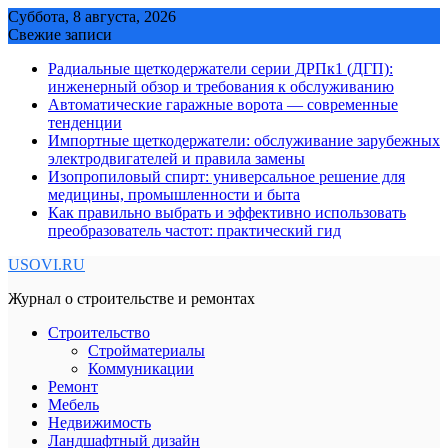
Skip
Суббота, 8 августа, 2026
to
Свежие записи
content
Радиальные щеткодержатели серии ДРПк1 (ДГП):
инженерный обзор и требования к обслуживанию
Автоматические гаражные ворота — современные
тенденции
Импортные щеткодержатели: обслуживание зарубежных
электродвигателей и правила замены
Изопропиловый спирт: универсальное решение для
медицины, промышленности и быта
Как правильно выбрать и эффективно использовать
преобразователь частот: практический гид
USOVI.RU
Журнал о строительстве и ремонтах
Строительство
Стройматериалы
Коммуникации
Ремонт
Мебель
Недвижимость
Ландшафтный дизайн