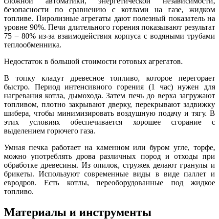
сложной автоматики, энергетической независимости,
безопасности по сравнению с котлами на газе, жидком
топливе. Пиролизные агрегаты дают полезный показатель на
уровне 90%. Печи длительного горения показывают результат
75 – 80% из-за взаимодействия корпуса с водяными трубами
теплообменника.
Недостаток в большой стоимости готовых агрегатов.
В топку кладут древесное топливо, которое перегорает
быстро. Период интенсивного горения (1 час) нужен для
нагревания котла, дымохода. Затем печь до верха загружают
топливом, плотно закрывают дверку, перекрывают задвижку
шибера, чтобы минимизировать воздушную подачу и тягу. В
этих условиях обеспечивается хорошее сгорание с
выделением горючего газа.
Умная печка работает на каменном или буром угле, торфе,
можно употреблять дрова различных пород и отходы при
обработке древесины. Из опилок, стружек делают гранулы и
брикеты. Используют современные виды в виде паллет и
евродров. Есть котлы, переоборудованные под жидкое
топливо.
Материалы и инструменты