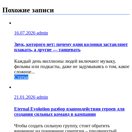
по
записям
Похожие записи
16.07.2026
admin
Звук, которого нет: почему одни колонки заставляют
плакать, а другие — танцевать
Каждый день миллионы людей включают музыку,
фильмы или подкасты, даже не задумываясь о том, какое
сложное...
Статьи
21.01.2026
admin
Eternal Evolution разбор взаимодействия героев для
создания сильных команд в кампании
Чтобы создать сильную группу, стоит обратить
внимание на понимание синергии – продвинутый