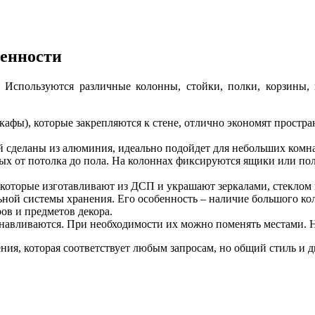
енности
Используются различные колонны, стойки, полки, корзины, 
афы), которые закрепляются к стене, отлично экономят простра
ой сделаны из алюминия, идеально подойдет для небольших комна
ых от потолка до пола. На колоннах фиксируются ящики или пол
которые изготавливают из ДСП и украшают зеркалами, стекло
ой системы хранения. Его особенность – наличие большого коли
ров и предметов декора.
анавливаются. При необходимости их можно поменять местами. 
ения, которая соответствует любым запросам, но общий стиль и