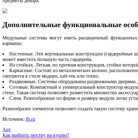
предметы декора.
Дополнительные функциональные особ
Модульные системы могут иметь расширенный функционал. 
карманы:
Настенные. Эти вертикальные конструкции (гардеробные шк
может вместить большую часть гардероба.
На стойках. Легкая, но прочная конструкция, стойки котор
Каркасные. Состоят из металлических колонн, расположенн
смотрится в стиле модерн, хай-тек или техно.
Раздвижные. Системы оборудованы раздвижными дверями, 
Сотовые. Компактный и универсальный конструктор модульн
стене. Такая система позволяет разместить множество аксессуа
Слим. Разнообразные по форме и размеру модули легко уст
Разнообразие элементов позволяет создать такую систему хран
Источник:
fb.ru
Арт
Навигация
Как выбрать люстру на кухню?