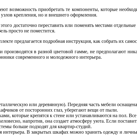
еют возможность приобретать те компоненты, которые необход
 узлов крепления, но и внешнего оформления.
я этого достаточно переставить или поменять местами отдельн
бель просто не поместится.
лекте предлагается подробная инструкция, как собрать их самос
 и производятся в разной цветовой гамме, не предполагают ник
лонники современного и молодежного интерьера.
таллическую или деревянную). Передняя часть мебели оснащен
фчиков от посторонних глаз, уберегают вещи от пыли.
ками, которые крепятся к стене или устанавливаются на пол. В
желовесно, напротив, она создает атмосферу уюта. Если постави
емы больше подходят для квартир-студий.
интерьера. В закрытых шкафах можно хранить одежду и личные