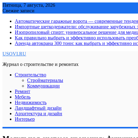
Skip
Пятница, 7 августа, 2026
to
Свежие записи
content
Автоматические гаражные ворота — современные тенде
Импортные щеткодержатели: обслуживание зарубежных э
Изопропиловый спирт: универсальное решение для мед
Как правильно выбрать и эффективно использовать преоб
Аренда автокрана 300 тонн: как выбрать и эффективно 
USOVI.RU
Журнал о строительстве и ремонтах
Строительство
Стройматериалы
Коммуникации
Ремонт
Мебель
Недвижимость
Ландшафтный дизайн
Архитектура и дизайн
Интерьер